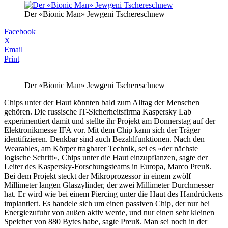
Der «Bionic Man» Jewgeni Tschereschnew
Facebook
X
Email
Print
Der «Bionic Man» Jewgeni Tschereschnew
Chips unter der Haut könnten bald zum Alltag der Menschen
gehören. Die russische IT-Sicherheitsfirma Kaspersky Lab
experimentiert damit und stellte ihr Projekt am Donnerstag auf der
Elektronikmesse IFA vor. Mit dem Chip kann sich der Träger
identifizieren. Denkbar sind auch Bezahlfunktionen. Nach den
Wearables, am Körper tragbarer Technik, sei es «der nächste
logische Schritt», Chips unter die Haut einzupflanzen, sagte der
Leiter des Kaspersky-Forschungsteams in Europa, Marco Preuß.
Bei dem Projekt steckt der Mikroprozessor in einem zwölf
Millimeter langen Glaszylinder, der zwei Millimeter Durchmesser
hat. Er wird wie bei einem Piercing unter die Haut des Handrückens
implantiert. Es handele sich um einen passiven Chip, der nur bei
Energiezufuhr von außen aktiv werde, und nur einen sehr kleinen
Speicher von 880 Bytes habe, sagte Preuß. Man sei noch in der