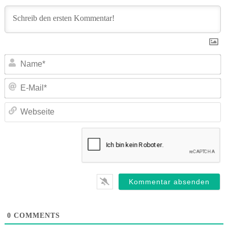
N
E-
Ma
We
0
COMMENTS