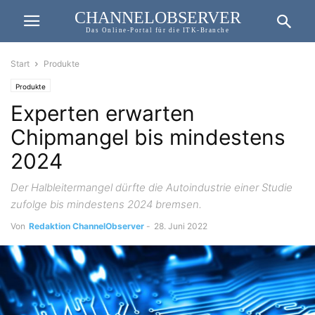
CHANNELOBSERVER
Das Online-Portal für die ITK-Branche
Start
Produkte
Produkte
Experten erwarten
Chipmangel bis mindestens
2024
Der Halbleitermangel dürfte die Autoindustrie einer Studie
zufolge bis mindestens 2024 bremsen.
Von
Redaktion ChannelObserver
-
28. Juni 2022