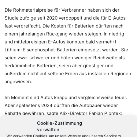
Die Rohmaterialpreise für Verbrenner haben sich der
Studie zufolge seit 2020 verdoppelt und die für E-Autos
fast verdreifacht. Die Kosten für Batterien dürften nach
einem jahrelangen Rückgang wieder steigen. In niedrig-
und mittelpreisigen E-Autos könnten bald vermehrt
Lithium-Eisenphosphat-Batterien eingesetzt werden. Sie
seien zwar schwerer und böten weniger Reichweite als
herkömmliche Batterien, seien aber günstiger und
außerdem nicht auf seltene Erden aus instabilen Regionen
angewiesen.
Im Moment sind Autos knapp und vergleichsweise teuer.
Aber spätestens 2024 dürften die Autobauer wieder
Rabatte gewähren, sagte Alix-Direktor Fabian Piontek:
„Bereits jetzt sind die Auswirkungen der hohen Inflation
Cookie-Zustimmung
auf das Konsumentenverhalten absehbar.“
verwalten
Wir verwenden Cookies, um unsere Website und unseren Service zu