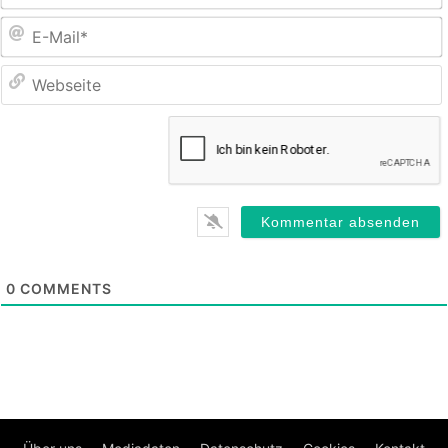
E
M
0
COMMENTS