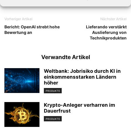
Vorheriger Artikel
Nächster Artikel
Bericht: OpenAI strebt hohe
Lieferando verstärkt
Bewertung an
Auslieferung von
Technikprodukten
Verwandte Artikel
Weltbank: Jobrisiko durch KI in
einkommensstarken Ländern
höher
PRODUKTE
Krypto-Anleger verharren im
Dauerfrust
PRODUKTE