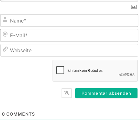
E
M
0
COMMENTS