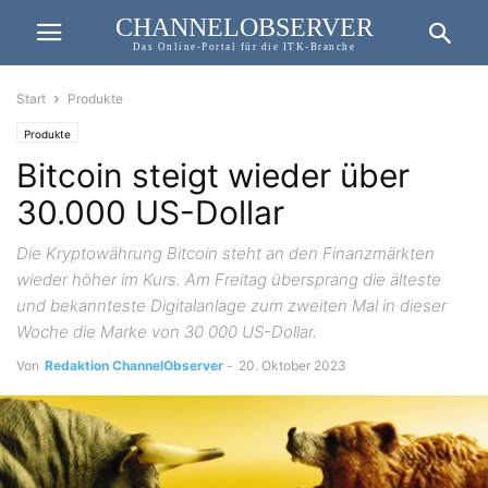
CHANNELOBSERVER
Das Online-Portal für die ITK-Branche
Start
Produkte
Produkte
Bitcoin steigt wieder über
30.000 US-Dollar
Die Kryptowährung Bitcoin steht an den Finanzmärkten
wieder höher im Kurs. Am Freitag übersprang die älteste
und bekannteste Digitalanlage zum zweiten Mal in dieser
Woche die Marke von 30 000 US-Dollar.
Von
Redaktion ChannelObserver
-
20. Oktober 2023