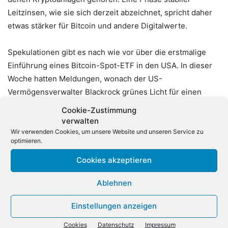
Leitzinsen, wie sie sich derzeit abzeichnet, spricht daher
etwas stärker für Bitcoin und andere Digitalwerte.
Spekulationen gibt es nach wie vor über die erstmalige
Einführung eines Bitcoin-Spot-ETF in den USA. In dieser
Woche hatten Meldungen, wonach der US-
Vermögensverwalter Blackrock grünes Licht für einen
solchen Fonds erhalten habe, für zeitweise deutlichen
Cookie-Zustimmung
Auftrieb gesorgt. Die Meldungen hatten sich im
verwalten
Nachhinein aber als nicht zutreffend erwiesen. Unter
Wir verwenden Cookies, um unsere Website und unseren Service zu
optimieren.
Fachleuten gilt die Einführung eines Spot-ETF auf Bitcoin
als wichtiger Schritt in Richtung einer weiteren
Cookies akzeptieren
Verbreitung und Akzeptanz der Digitalwährung.
(dpa)
Ablehnen
Einstellungen anzeigen
Cookies
Datenschutz
Impressum