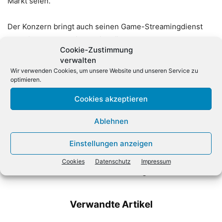
Markt seien.
Der Konzern bringt auch seinen Game-Streamingdienst
Luna, in dem man Videospiele übers Internet nutzen kann,
Cookie-Zustimmung
nach Deutschland.
(dpa)
verwalten
Wir verwenden Cookies, um unsere Website und unseren Service zu
optimieren.
Cookies akzeptieren
Ablehnen
Vorheriger Artikel
Nächster Artikel
Einstellungen anzeigen
Reparieren statt wegwerfen:
Nemetschek rechnet wegen
Cookies
Datenschutz
Impressum
EU-Kommission will
Umstellung auf Abomodell
Verbraucher stärken
mit langsameren Wachstum
Verwandte Artikel