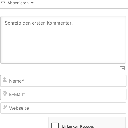
Abonnieren
E
M