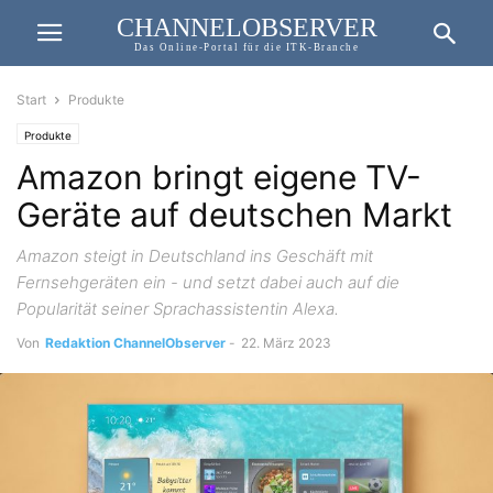
CHANNELOBSERVER
Das Online-Portal für die ITK-Branche
Start
Produkte
Produkte
Amazon bringt eigene TV-
Geräte auf deutschen Markt
Amazon steigt in Deutschland ins Geschäft mit
Fernsehgeräten ein - und setzt dabei auch auf die
Popularität seiner Sprachassistentin Alexa.
Von
Redaktion ChannelObserver
-
22. März 2023