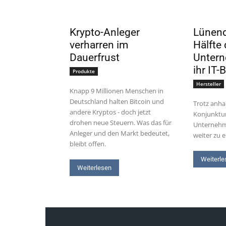
Krypto-Anleger
Lünend
verharren im
Hälfte 
Dauerfrust
Untern
ihr IT-
Produkte
Hersteller
Knapp 9 Millionen Menschen in
Deutschland halten Bitcoin und
Trotz anha
andere Kryptos - doch jetzt
Konjunktur
drohen neue Steuern. Was das für
Unternehm
Anleger und den Markt bedeutet,
weiter zu 
bleibt offen.
Weiterle
Weiterlesen