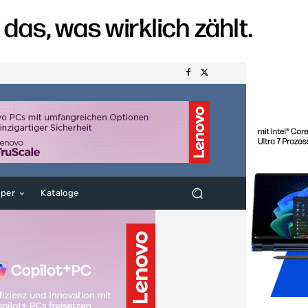
aper
Kataloge