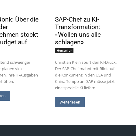
onk: Über die
SAP-Chef zu KI-
der
Transformation:
ehmen stockt
«Wollen uns alle
Budget auf
schlagen»
Hersteller
ltend schwieriger
Christian Klein spürt den KI-Druck.
 planen viele
Der SAP-Chef mahnt mit Blick auf
en, ihre IT-Ausgaben
die Konkurrenz in den USA und
erhöhen.
China Tempo an. SAP müsse jetzt
eine spezielle KI liefern.
sen
Weiterlesen