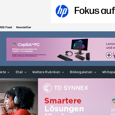
RSS Feed
Newsletter
ukte
Etail
Weitere Rubriken
Bildergalerien
Whitep