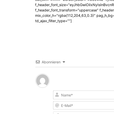
f_header_font_size="eyJhbGwiOiIxNyIsInBvcn
f_header_font_transform="uppercase" f_header
mix_color_h="rgba(112,204,63,0.3)" pag_h_
td_ajax_filter_type=""]
Abonnieren