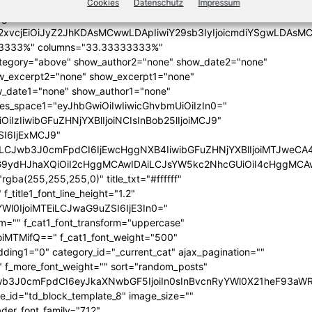
Cookies
Datenschutz
Impressum
lign="bottom"
QiLCJjb2xvcjEiOiJyZ2JhKDAsMCwwLDApIiwiY29sb3IyIjoicmd
33333%" columns="33.33333333%"
category="above" show_author2="none" show_date2="none"
_excerpt2="none" show_excerpt1="none"
_date1="none" show_author1="none"
ules_space1="eyJhbGwiOiIwIiwicGhvbmUiOiIzIn0="
iIzIiwibGFuZHNjYXBlIjoiNCIsInBob25lIjoiMCJ9"
SI6IjExMCJ9"
iLCJwb3J0cmFpdCI6IjEwcHggNXB4IiwibGFuZHNjYXBlIjoiMTJweCA
icG9ydHJhaXQiOiI2cHggMCAwIDAiLCJsYW5kc2NhcGUiOiI4cHggMCA
ba(255,255,255,0)" title_txt="#ffffff"
 f_title1_font_line_height="1.2"
yYWl0IjoiMTEiLCJwaG9uZSI6IjE3In0="
form="" f_cat1_font_transform="uppercase"
joiMTMifQ==" f_cat1_font_weight="500"
dding1="0" category_id="_current_cat" ajax_pagination=""
"" f_more_font_weight="" sort="random_posts"
Jwb3J0cmFpdCI6eyJkaXNwbGF5IjoiIn0sInBvcnRyYWl0X21heF93aWR
te_id="td_block_template_8" image_size=""
ader_font_family="712"