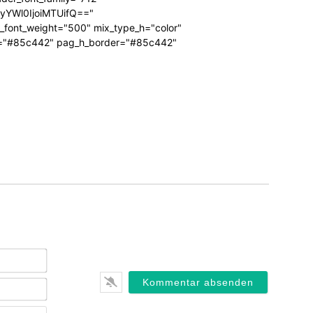
RyYWl0IjoiMTUifQ=="
_font_weight="500" mix_type_h="color"
bg="#85c442" pag_h_border="#85c442"
Name*
E-
Mail*
Webseite