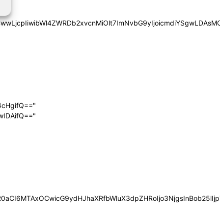
iYSgwLDAsMCwwLjcpIiwibWl4ZWRDb2xvcnMiOlt7ImNvbG9yIjoic
4cHgifQ=="
wIDAifQ=="
0aCI6MTAxOCwicG9ydHJhaXRfbWluX3dpZHRoIjo3NjgsInBob25lIjp7