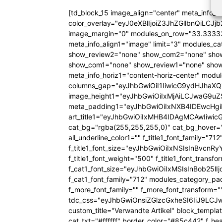
[td_block_15 image_align="center" meta_info_a
color_overlay="eyJ0eXBlIjoiZ3JhZGllbn
image_margin="0" modules_on_row="33.333
meta_info_align1="image" limit="3" modules_
show_review2="none" show_com2="none" show
show_com1="none" show_review1="none" show
meta_info_horiz1="content-horiz-center" mod
columns_gap="eyJhbGwiOiI1IiwicG9ydHJhaXQiO
image_height1="eyJhbGwiOiIxMjAiLCJwaG9uZ
meta_padding1="eyJhbGwiOiIxNXB4IDEwcHg
art_title1="eyJhbGwiOiIxMHB4IDAgMCAwIiw
cat_bg="rgba(255,255,255,0)" cat_bg_hover="rg
all_underline_color1="" f_title1_font_family="712"
f_title1_font_size="eyJhbGwiOiIxNSIsInBvcnR
f_title1_font_weight="500" f_title1_font_trans
f_cat1_font_size="eyJhbGwiOiIxMSIsInBob25lI
f_cat1_font_family="712" modules_category_pa
f_more_font_family="" f_more_font_transform=
tdc_css="eyJhbGwiOnsiZGlzcGxheSI6IiJ9LC
custom_title="Verwandte Artikel" block_templa
cat_txt="#ffffff" border_color="#85c442" f_he