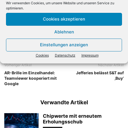
Wir verwenden Cookies, um unsere Website und unseren Service zu
Souveränität der deutschen Wirtschaft», sagte Dehmel.
optimieren.
(
dpa)
Cookies akzeptieren
Ablehnen
Einstellungen anzeigen
Cookies
Datenschutz
Impressum
Vorheriger Artikel
Nächster Artikel
AR-Brille im Einzelhandel:
Jefferies belässt S&T auf
Teamviewer kooperiert mit
‚Buy‘
Google
Verwandte Artikel
Chipwerte mit erneutem
Erholungsschub