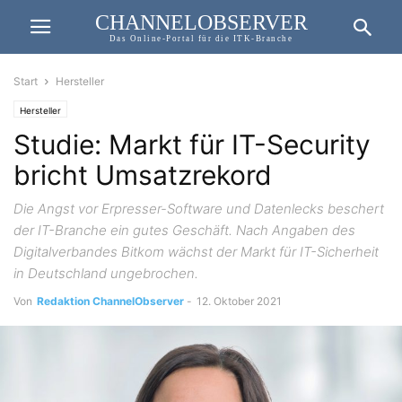
CHANNELOBSERVER
Das Online-Portal für die ITK-Branche
Start
Hersteller
Hersteller
Studie: Markt für IT-Security
bricht Umsatzrekord
Die Angst vor Erpresser-Software und Datenlecks beschert
der IT-Branche ein gutes Geschäft. Nach Angaben des
Digitalverbandes Bitkom wächst der Markt für IT-Sicherheit
in Deutschland ungebrochen.
Von
Redaktion ChannelObserver
-
12. Oktober 2021