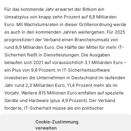
Für das kommende Jahr erwartet der Bitkom ein
Umsatzplus von knapp zehn Prozent auf 6,8 Milliarden
Euro. Mit Wachstumsraten in dieser Größenordnung werde
es auch in den kommenden Jahren weitergehen. Für 2025
prognostiziert der Verband einen Branchenumsatz von
rund 8,9 Milliarden Euro. Die Hälfte der Mittel für mehr IT-
Sicherheit fließt in Dienstleistungen. Die Ausgaben
belaufen sich 2021 auf voraussichtlich 3,1 Milliarden Euro –
ein Plus von 9,8 Prozent. In IT-Sicherheitssoftware
investieren die Unternehmen in Deutschland im laufenden
Jahr rund 2,3 Milliarden Euro, 11,4 Prozent mehr als im
Vorjahr. Weitere 815 Millionen Euro entfallen auf spezielle
Geräte und Hardware (plus 4,9 Prozent). Der Verband
forderte, IT-Sicherheit müsse als ein politischer
Schwerpunkt in der neuen Legislaturperiode etabliert
Cookie-Zustimmung
werden. «Die Sicherheit unserer Technologien
verwalten
entscheidet maßgeblich über Krisenresilienz, Erfolg und