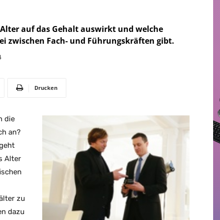
s Alter auf das Gehalt auswirkt und welche
bei zwischen Fach- und Führungskräften gibt.
4
Drucken
n die
ch an?
geht
s Alter
fischen
lter zu
en dazu