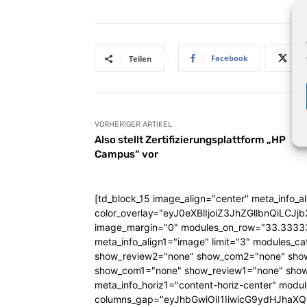
Facebook
Teilen
VORHERIGER ARTIKEL
Also stellt Zertifizierungsplattform „HP
Campus“ vor
[td_block_15 image_align="center" meta_info_a
color_overlay="eyJ0eXBlIjoiZ3JhZGllbn
image_margin="0" modules_on_row="33.333
meta_info_align1="image" limit="3" modules_
show_review2="none" show_com2="none" show
show_com1="none" show_review1="none" show
meta_info_horiz1="content-horiz-center" mod
columns_gap="eyJhbGwiOiI1IiwicG9ydHJhaXQiO