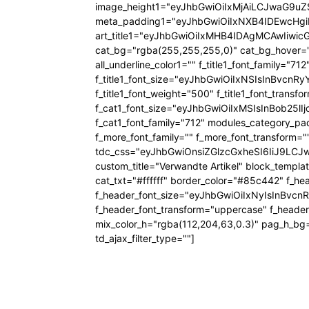
image_height1="eyJhbGwiOiIxMjAiLCJwaG9uZ
meta_padding1="eyJhbGwiOiIxNXB4IDEwcHg
art_title1="eyJhbGwiOiIxMHB4IDAgMCAwIiw
cat_bg="rgba(255,255,255,0)" cat_bg_hover="rg
all_underline_color1="" f_title1_font_family="712"
f_title1_font_size="eyJhbGwiOiIxNSIsInBvcnR
f_title1_font_weight="500" f_title1_font_trans
f_cat1_font_size="eyJhbGwiOiIxMSIsInBob25lI
f_cat1_font_family="712" modules_category_pa
f_more_font_family="" f_more_font_transform=
tdc_css="eyJhbGwiOnsiZGlzcGxheSI6IiJ9LC
custom_title="Verwandte Artikel" block_templa
cat_txt="#ffffff" border_color="#85c442" f_he
f_header_font_size="eyJhbGwiOiIxNyIsInBvcn
f_header_font_transform="uppercase" f_header
mix_color_h="rgba(112,204,63,0.3)" pag_h_
td_ajax_filter_type=""]