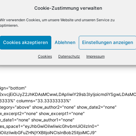
Cookie-Zustimmung verwalten
Wir verwenden Cookies, um unsere Website und unseren Service zu
optimieren.
X
Email
Drucken
Cookies akzeptieren
Ablehnen
Einstellungen anzeigen
NÄCHSTER ARTIKEL
Cookies
Datenschutz
Impressum
Absatz von Soundbars steigt um 140 Prozent
lign="bottom"
QiLCJjb2xvcjEiOiJyZ2JhKDAsMCwwLDApIiwiY29sb3IyIjoicmd
33333%" columns="33.33333333%"
category="above" show_author2="none" show_date2="none"
_excerpt2="none" show_excerpt1="none"
_date1="none" show_author1="none"
ules_space1="eyJhbGwiOiIwIiwicGhvbmUiOiIzIn0="
iIzIiwibGFuZHNjYXBlIjoiNCIsInBob25lIjoiMCJ9"