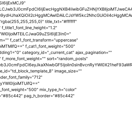
SI6IjExMCJ9"
iLCJwb3J0cmFpdCI6IjEwcHggNXB4IiwibGFuZHNjYXBlIjoiMTJweCA
icG9ydHJhaXQiOiI2cHggMCAwIDAiLCJsYW5kc2NhcGUiOiI4cHggMCA
ba(255,255,255,0)" title_txt="#ffffff"
 f_title1_font_line_height="1.2"
yYWl0IjoiMTEiLCJwaG9uZSI6IjE3In0="
form="" f_cat1_font_transform="uppercase"
joiMTMifQ==" f_cat1_font_weight="500"
dding1="0" category_id="_current_cat" ajax_pagination=""
"" f_more_font_weight="" sort="random_posts"
Jwb3J0cmFpdCI6eyJkaXNwbGF5IjoiIn0sInBvcnRyYWl0X21heF93aWR
te_id="td_block_template_8" image_size=""
ader_font_family="712"
RyYWl0IjoiMTUifQ=="
_font_weight="500" mix_type_h="color"
bg="#85c442" pag_h_border="#85c442"