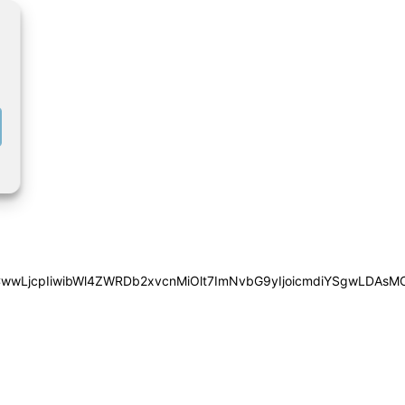
iYSgwLDAsMCwwLjcpIiwibWl4ZWRDb2xvcnMiOlt7ImNvbG9yIjoic