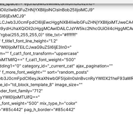
ules_space1="eyJhbGwiOiIwIiwicGhvbmUiOiIzIn0="
iIzIiwibGFuZHNjYXBlIjoiNCIsInBob25lIjoiMCJ9"
SI6IjExMCJ9"
iLCJwb3J0cmFpdCI6IjEwcHggNXB4IiwibGFuZHNjYXBlIjoiMTJweCA
icG9ydHJhaXQiOiI2cHggMCAwIDAiLCJsYW5kc2NhcGUiOiI4cHggMCA
ba(255,255,255,0)" title_txt="#ffffff"
 f_title1_font_line_height="1.2"
yYWl0IjoiMTEiLCJwaG9uZSI6IjE3In0="
form="" f_cat1_font_transform="uppercase"
joiMTMifQ==" f_cat1_font_weight="500"
dding1="0" category_id="_current_cat" ajax_pagination=""
"" f_more_font_weight="" sort="random_posts"
Jwb3J0cmFpdCI6eyJkaXNwbGF5IjoiIn0sInBvcnRyYWl0X21heF93aWR
te_id="td_block_template_8" image_size=""
ader_font_family="712"
RyYWl0IjoiMTUifQ=="
_font_weight="500" mix_type_h="color"
bg="#85c442" pag_h_border="#85c442"