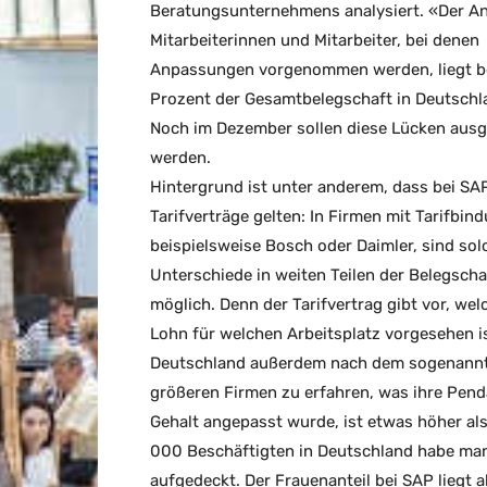
Beratungsunternehmens analysiert. «Der Ant
Mitarbeiterinnen und Mitarbeiter, bei denen
Anpassungen vorgenommen werden, liegt be
Prozent der Gesamtbelegschaft in Deutschl
Noch im Dezember sollen diese Lücken ausg
werden.
Hintergrund ist unter anderem, dass bei SA
Tarifverträge gelten: In Firmen mit Tarifbin
beispielsweise Bosch oder Daimler, sind sol
Unterschiede in weiten Teilen der Belegsch
möglich. Denn der Tarifvertrag gibt vor, wel
Lohn für welchen Arbeitsplatz vorgesehen i
Deutschland außerdem nach dem sogenannte
größeren Firmen zu erfahren, was ihre Penda
Gehalt angepasst wurde, ist etwas höher al
000 Beschäftigten in Deutschland habe ma
aufgedeckt. Der Frauenanteil bei SAP liegt a