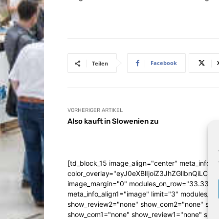
Facebook
Teilen
VORHERIGER ARTIKEL
Also kauft in Slowenien zu
[td_block_15 image_align="center" meta_info_a
color_overlay="eyJ0eXBlIjoiZ3JhZGllbn
image_margin="0" modules_on_row="33.333
meta_info_align1="image" limit="3" modules_
show_review2="none" show_com2="none" show
show_com1="none" show_review1="none" show