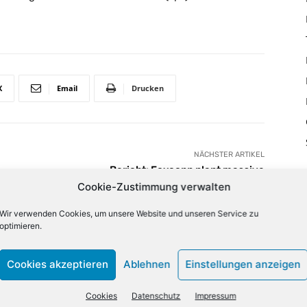
X
Email
Drucken
NÄCHSTER ARTIKEL
Bericht: Foxconn plant massive
Sparmaßnahmen
Cookie-Zustimmung verwalten
Wir verwenden Cookies, um unsere Website und unseren Service zu
optimieren.
lign="bottom"
QiLCJjb2xvcjEiOiJyZ2JhKDAsMCwwLDApIiwiY29sb3IyIjoicmd
33333%" columns="33.33333333%"
Cookies akzeptieren
Ablehnen
Einstellungen anzeigen
category="above" show_author2="none" show_date2="none"
_excerpt2="none" show_excerpt1="none"
Cookies
Datenschutz
Impressum
_date1="none" show_author1="none"