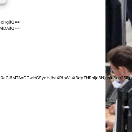
4cHgifQ=="
wIDAifQ=="
0aCI6MTAxOCwicG9ydHJhaXRfbWluX3dpZHRoIjo3NjgsInBob25lIjp7