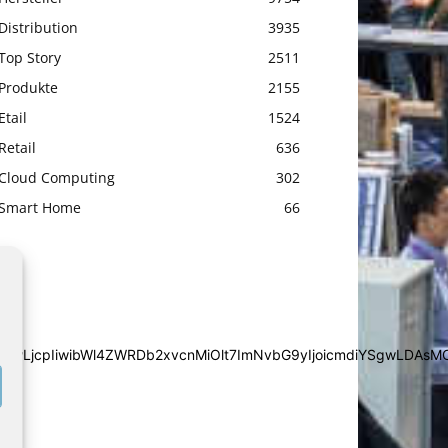
Distribution
3935
Top Story
2511
Produkte
2155
Etail
1524
Retail
636
Cloud Computing
302
Smart Home
66
iYSgwLDAsMCwwLjcpIiwibWl4ZWRDb2xvcnMiOlt7ImNvbG9yIjoic