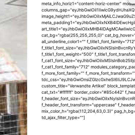
meta_info_horiz1="content-horiz-center" mod
columns_gap="eyJhbGwiOiI1IiwicG9ydHJhaXQiO
image_height1="eyJhbGwiOiIxMjAiLCJwaG9uZ
meta_padding1="eyJhbGwiOiIxNXB4IDEwcHg
art_title1="eyJhbGwiOiIxMHB4IDAgMCAwIiw
cat_bg="rgba(255,255,255,0)" cat_bg_hover="rg
all_underline_color1="" f_title1_font_family="712"
f_title1_font_size="eyJhbGwiOiIxNSIsInBvcnR
f_title1_font_weight="500" f_title1_font_trans
f_cat1_font_size="eyJhbGwiOiIxMSIsInBob25lI
f_cat1_font_family="712" modules_category_pa
f_more_font_family="" f_more_font_transform=
tdc_css="eyJhbGwiOnsiZGlzcGxheSI6IiJ9LC
custom_title="Verwandte Artikel" block_templa
cat_txt="#ffffff" border_color="#85c442" f_he
f_header_font_size="eyJhbGwiOiIxNyIsInBvcn
f_header_font_transform="uppercase" f_header
mix_color_h="rgba(112,204,63,0.3)" pag_h_
td_ajax_filter_type=""]