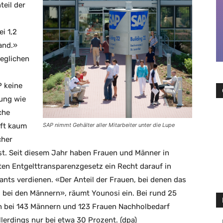
eil der
i 1,2
and.»
eglichen
P keine
dung wie
che
aft kaum
SAP nimmt Gehälter aller Mitarbeiter unter die Lupe
cher
st. Seit diesem Jahr haben Frauen und Männer in
n Entgelttransparenzgesetz ein Recht darauf in
nts verdienen. «Der Anteil der Frauen, bei denen das
s bei den Männern», räumt Younosi ein. Bei rund 25
n bei 143 Männern und 123 Frauen Nachholbedarf
llerdings nur bei etwa 30 Prozent. (dpa)