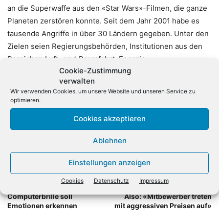
an die Superwaffe aus den «Star Wars»-Filmen, die ganze
Planeten zerstören konnte. Seit dem Jahr 2001 habe es
tausende Angriffe in über 30 Ländern gegeben. Unter den
Zielen seien Regierungsbehörden, Institutionen aus den
Bereichen Luft- und Raumfahrt, Energie,
Cookie-Zustimmung
Nuklearforschung sowie Medien, Finanzinstitute und
verwalten
Unternehmen, die Verschlüsselungstechnologien
Wir verwenden Cookies, um unsere Website und unseren Service zu
entwickeln. (dpa)
optimieren.
Cookies akzeptieren
Ablehnen
Einstellungen anzeigen
Cookies
Datenschutz
Impressum
Vorheriger Artikel
Nächster Artikel
Computerbrille soll
Also: «Mitbewerber treten
Emotionen erkennen
mit aggressiven Preisen auf»