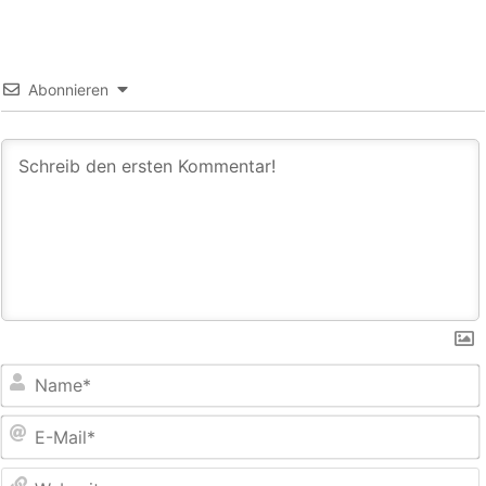
Abonnieren
E
M