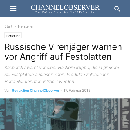
CHANNELOBSERVER
Das Online-Portal für die ITK-Branche
Start
Hersteller
Hersteller
Russische Virenjäger warnen
vor Angriff auf Festplatten
Kaspersky warnt vor einer Hacker-Gruppe, die in großem
Stil Festplatten auslesen kann. Produkte zahlreicher
Hersteller könnten infiziert werden.
Von
Redaktion ChannelObserver
-
17. Februar 2015