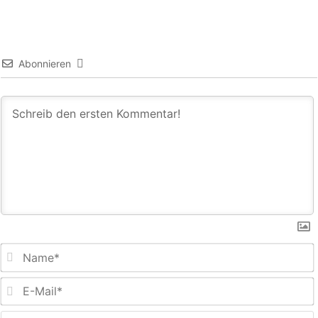
Abonnieren
E
M