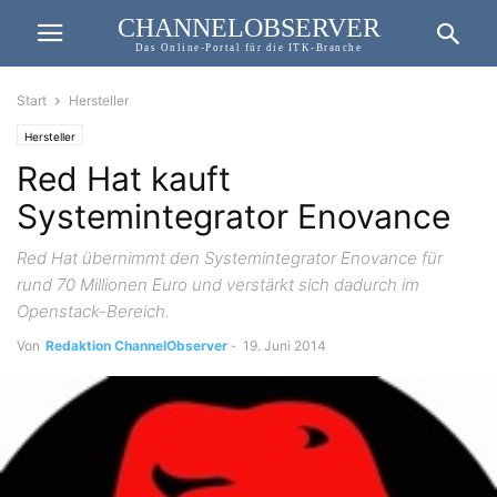
CHANNELOBSERVER
Das Online-Portal für die ITK-Branche
Start
Hersteller
Hersteller
Red Hat kauft
Systemintegrator Enovance
Red Hat übernimmt den Systemintegrator Enovance für
rund 70 Millionen Euro und verstärkt sich dadurch im
Openstack-Bereich.
Von
Redaktion ChannelObserver
-
19. Juni 2014