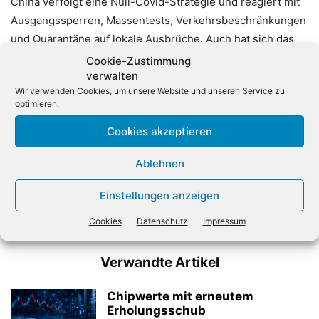
China verfolgt eine Null-Covid-Strategie und reagiert mit
Ausgangssperren, Massentests, Verkehrsbeschränkungen
und Quarantäne auf lokale Ausbrüche. Auch hat sich das
Land weitgehend abgeschottet.
(dpa)
Cookie-Zustimmung
verwalten
Wir verwenden Cookies, um unsere Website und unseren Service zu
optimieren.
Cookies akzeptieren
Ablehnen
Vorheriger Artikel
Nächster Artikel
Einstellungen anzeigen
Logicalis baut Präsenz im
ElectronicPartner mit
DACH-Raum aus
leichtem Umsatzrückgang
Cookies
Datenschutz
Impressum
Verwandte Artikel
Chipwerte mit erneutem
Erholungsschub