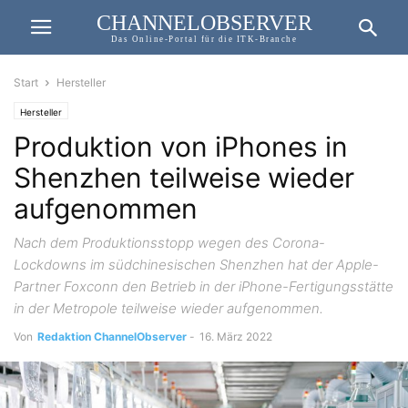
CHANNELOBSERVER
Das Online-Portal für die ITK-Branche
Start
Hersteller
Hersteller
Produktion von iPhones in
Shenzhen teilweise wieder
aufgenommen
Nach dem Produktionsstopp wegen des Corona-
Lockdowns im südchinesischen Shenzhen hat der Apple-
Partner Foxconn den Betrieb in der iPhone-Fertigungsstätte
in der Metropole teilweise wieder aufgenommen.
Von
Redaktion ChannelObserver
-
16. März 2022