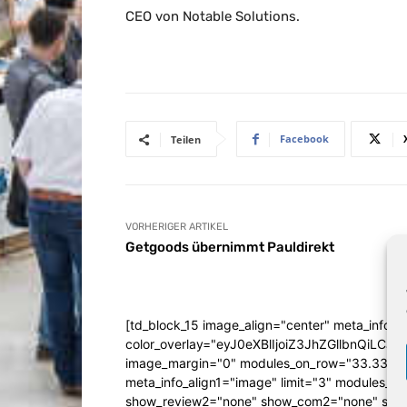
CEO von Notable Solutions.
Facebook
Teilen
VORHERIGER ARTIKEL
Getgoods übernimmt Pauldirekt
[td_block_15 image_align="center" meta_info_a
color_overlay="eyJ0eXBlIjoiZ3JhZGllbn
image_margin="0" modules_on_row="33.333
meta_info_align1="image" limit="3" modules_
show_review2="none" show_com2="none" show