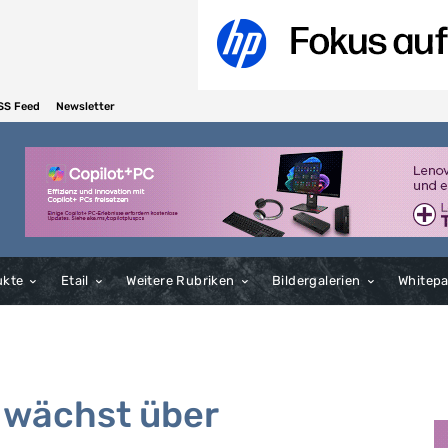
SS Feed
Newsletter
ukte
Etail
Weitere Rubriken
Bildergalerien
Whitep
 wächst über