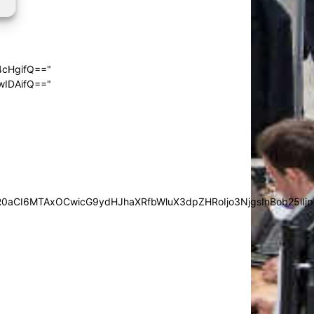
4cHgifQ=="
wIDAifQ=="
0aCI6MTAxOCwicG9ydHJhaXRfbWluX3dpZHRoIjo3NjgsInBob25lIjp7