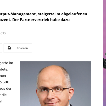
 Output-Management, steigerte im abgelaufenen
ozent. Der Partnervertrieb habe dazu
2013
Drucken
gerte im
dete,
enen
 6.500
aus der
 die
ar