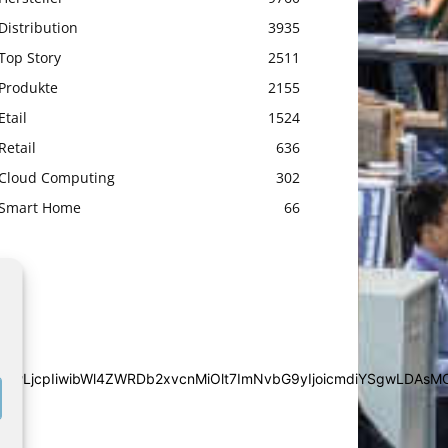
Distribution
3935
Top Story
2511
Produkte
2155
Etail
1524
Retail
636
Cloud Computing
302
Smart Home
66
iYSgwLDAsMCwwLjcpIiwibWl4ZWRDb2xvcnMiOlt7ImNvbG9yIjoic