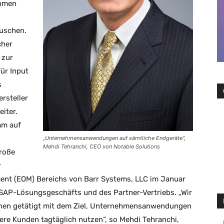
ehmen
auschen.
cher
 zur
ür Input
s
rsteller
iter.
am auf
„Unternehmensanwendungen auf sämtliche Endgeräte“,
Mehdi Tehranchi, CEO von Notable Solutions
große
r
nt (EOM) Bereichs von Barr Systems, LLC im Januar
 SAP-Lösungsgeschäfts und des Partner-Vertriebs. „Wir
ionen getätigt mit dem Ziel, Unternehmensanwendungen
ere Kunden tagtäglich nutzen“, so Mehdi Tehranchi,