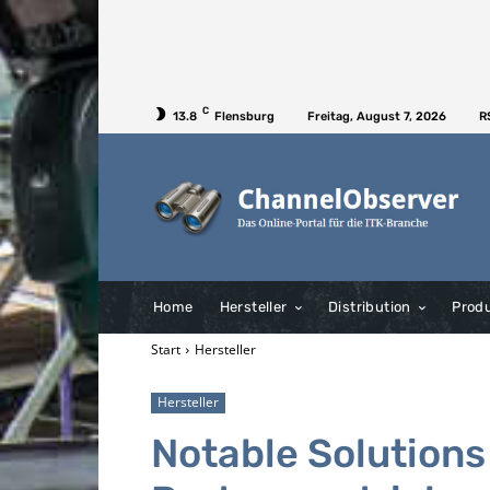
C
13.8
Flensburg
Freitag, August 7, 2026
R
Home
Hersteller
Distribution
Prod
Start
Hersteller
Hersteller
Notable Solutions