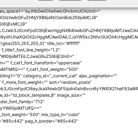
_date1="none" show_author1="none"
ules_space1="eyJhbGwiOiIwIiwicGhvbmUiOiIzIn0="
iIzIiwibGFuZHNjYXBlIjoiNCIsInBob25lIjoiMCJ9"
SI6IjExMCJ9"
iLCJwb3J0cmFpdCI6IjEwcHggNXB4IiwibGFuZHNjYXBlIjoiMTJweCA
icG9ydHJhaXQiOiI2cHggMCAwIDAiLCJsYW5kc2NhcGUiOiI4cHggMCA
ba(255,255,255,0)" title_txt="#ffffff"
 f_title1_font_line_height="1.2"
yYWl0IjoiMTEiLCJwaG9uZSI6IjE3In0="
form="" f_cat1_font_transform="uppercase"
joiMTMifQ==" f_cat1_font_weight="500"
dding1="0" category_id="_current_cat" ajax_pagination=""
"" f_more_font_weight="" sort="random_posts"
Jwb3J0cmFpdCI6eyJkaXNwbGF5IjoiIn0sInBvcnRyYWl0X21heF93aWR
te_id="td_block_template_8" image_size=""
ader_font_family="712"
RyYWl0IjoiMTUifQ=="
_font_weight="500" mix_type_h="color"
bg="#85c442" pag_h_border="#85c442"