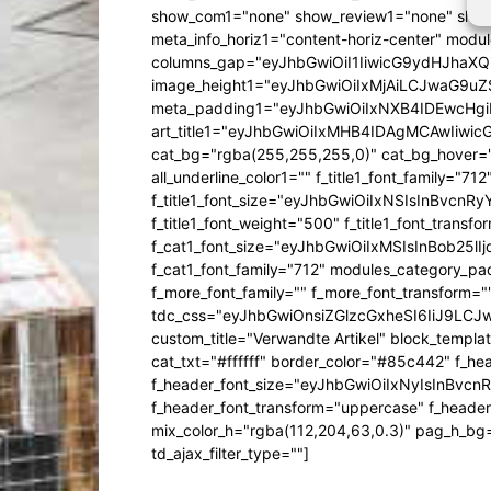
show_com1="none" show_review1="none" show
meta_info_horiz1="content-horiz-center" mod
columns_gap="eyJhbGwiOiI1IiwicG9ydHJhaXQiO
image_height1="eyJhbGwiOiIxMjAiLCJwaG9uZ
meta_padding1="eyJhbGwiOiIxNXB4IDEwcHg
art_title1="eyJhbGwiOiIxMHB4IDAgMCAwIiw
cat_bg="rgba(255,255,255,0)" cat_bg_hover="rg
all_underline_color1="" f_title1_font_family="712"
f_title1_font_size="eyJhbGwiOiIxNSIsInBvcnR
f_title1_font_weight="500" f_title1_font_trans
f_cat1_font_size="eyJhbGwiOiIxMSIsInBob25lI
f_cat1_font_family="712" modules_category_pa
f_more_font_family="" f_more_font_transform=
tdc_css="eyJhbGwiOnsiZGlzcGxheSI6IiJ9LC
custom_title="Verwandte Artikel" block_templa
cat_txt="#ffffff" border_color="#85c442" f_he
f_header_font_size="eyJhbGwiOiIxNyIsInBvcn
f_header_font_transform="uppercase" f_header
mix_color_h="rgba(112,204,63,0.3)" pag_h_
td_ajax_filter_type=""]