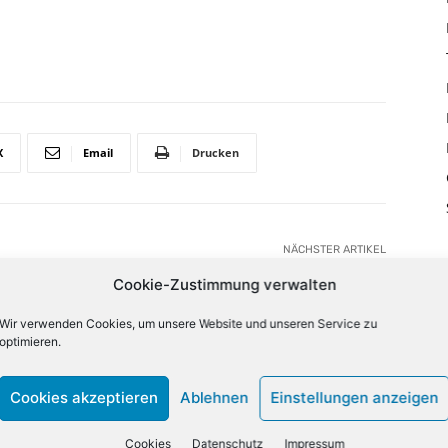
X
Email
Drucken
NÄCHSTER ARTIKEL
Parteien wollen Ausschuss für Netzpolitik
Cookie-Zustimmung verwalten
einrichten
Wir verwenden Cookies, um unsere Website und unseren Service zu
optimieren.
lign="bottom"
QiLCJjb2xvcjEiOiJyZ2JhKDAsMCwwLDApIiwiY29sb3IyIjoicmd
Cookies akzeptieren
Ablehnen
Einstellungen anzeigen
33333%" columns="33.33333333%"
category="above" show_author2="none" show_date2="none"
_excerpt2="none" show_excerpt1="none"
Cookies
Datenschutz
Impressum