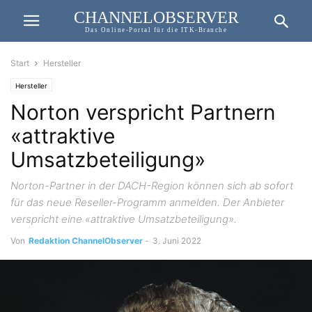
CHANNELOBSERVER
Das Online-Portal für die ITK-Branche
Start
Hersteller
Hersteller
Norton verspricht Partnern
«attraktive
Umsatzbeteiligung»
Norton-Partner in der DACH-Region können sich ab sofort
für das neue Reseller-Programm anmelden. Der Anbieter
verspricht eine «attraktive Umsatzbeteiligung».
Von
Redaktion ChannelObserver
-
3. Juni 2022