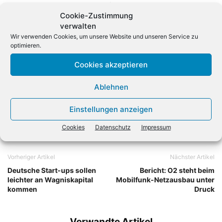
Reseller-Programm wollen wir unsere Partner
Cookie-Zustimmung
unterstützen, Produkte und Services von Norton so
verwalten
erfolgreich wie möglich zu verkaufen. Denn nur wenn
Wir verwenden Cookies, um unsere Website und unseren Service zu
unsere Partner erfolgreich sind, sind wir erfolgreich. Und
optimieren.
das bedeutet auch, mehr Verbraucher können sicher
Cookies akzeptieren
online surfen.»
Ablehnen
Einstellungen anzeigen
Cookies
Datenschutz
Impressum
Vorheriger Artikel
Nächster Artikel
Deutsche Start-ups sollen
Bericht: O2 steht beim
leichter an Wagniskapital
Mobilfunk-Netzausbau unter
kommen
Druck
Verwandte Artikel