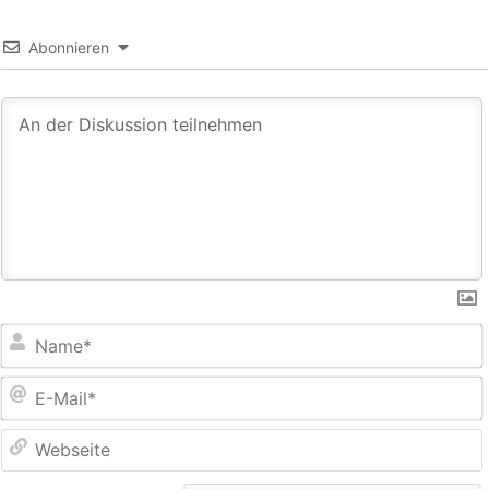
Abonnieren
E
M