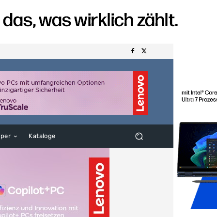
aper
Kataloge