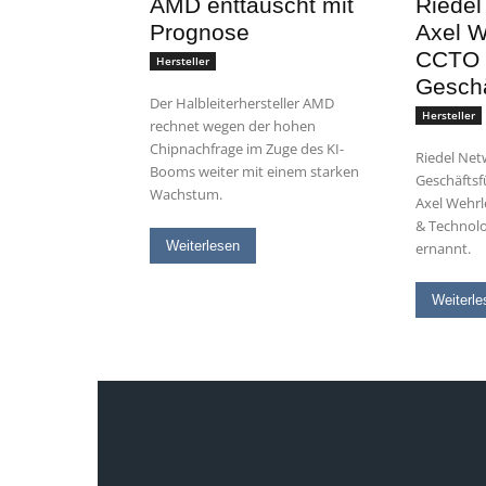
AMD enttäuscht mit
Riedel
Prognose
Axel W
CCTO i
Hersteller
Geschä
Der Halbleiterhersteller AMD
Hersteller
rechnet wegen der hohen
Chipnachfrage im Zuge des KI-
Riedel Net
Booms weiter mit einem starken
Geschäftsf
Wachstum.
Axel Wehrl
& Technolo
Weiterlesen
ernannt.
Weiterle