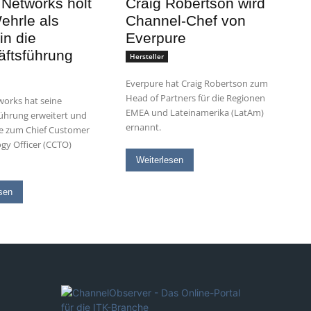
 Networks holt
Craig Robertson wird
ehrle als
Channel-Chef von
n die
Everpure
ftsführung
Hersteller
Everpure hat Craig Robertson zum
Head of Partners für die Regionen
works hat seine
EMEA und Lateinamerika (LatAm)
ührung erweitert und
ernannt.
e zum Chief Customer
gy Officer (CCTO)
Weiterlesen
sen