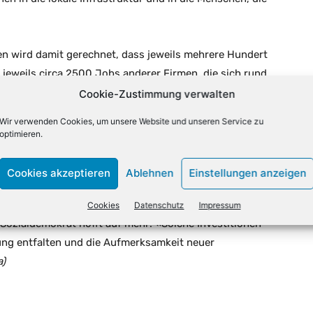
en wird damit gerechnet, dass jeweils mehrere Hundert
 jeweils circa 2500 Jobs anderer Firmen, die sich rund
lichen Job-Booster könnte es in der 69.000-
Cookie-Zustimmung verwalten
Wir verwenden Cookies, um unsere Website und unseren Service zu
optimieren.
für das gesamte Rheinische Revier, sagte Grevenbroichs
ukturwandel brauche konkrete Projekte, Investitionen
Cookies akzeptieren
Ablehnen
Einstellungen anzeigen
rum dieser Größenordnung unterstreicht, dass
ormation als moderner, zukunftsorientierter und
Cookies
Datenschutz
Impressum
 Sozialdemokrat hofft auf mehr: «Solche Investitionen
ung entfalten und die Aufmerksamkeit neuer
a)