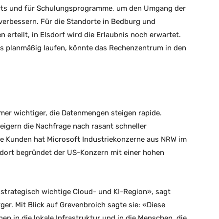
orts und für Schulungsprogramme, um den Umgang der
u verbessern. Für die Standorte in Bedburg und
rteilt, in Elsdorf wird die Erlaubnis noch erwartet.
es planmäßig laufen, könnte das Rechenzentrum in den
mmer wichtiger, die Datenmengen steigen rapide.
eigern die Nachfrage nach rasant schneller
lle Kunden hat Microsoft Industriekonzerne aus NRW im
andort begründet der US-Konzern mit einer hohen
 strategisch wichtige Cloud- und KI-Region», sagt
r. Mit Blick auf Grevenbroich sagte sie: «Diese
en in die lokale Infrastruktur und in die Menschen, die