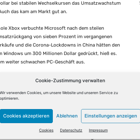
 Dollar bei stabilen Wechselkursen das Umsatzwachstum
Auch das kam am Markt gut an.
ole Xbox verbuchte Microsoft nach dem steilen
msatzrückgang von sieben Prozent im vergangenen
erkäufe und die Corona-Lockdowns in China hätten den
 Windows um 300 Millionen Dollar gedrückt, hieß es.
nem weiter schwachen PC-Geschäft aus.
 Kostendruck inmitten von Rezessionssorgen mehr
Cookie-Zustimmung verwalten
r Konzern gab eine optimistische Prognose für sein
Wir verwenden Cookies, um unsere Website und unseren Service zu
d rechnet mit einem Zuwachs bei Umsatz und
optimieren.
ereich. Die überraschten Anleger ließen die Aktie im
vier Prozent steigen.
Cookies akzeptieren
Ablehnen
Einstellungen anzeigen
ie setzen, um sich für die Wirtschaftslage zu rüsten,
Cookies
Datenschutz
Impressum
Vor allem Cloud-Dienste mit Rechenleistung, Software