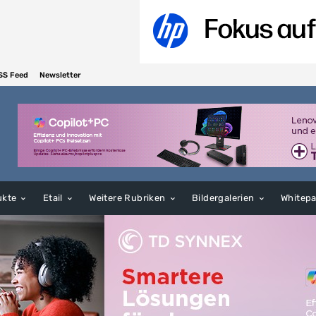
SS Feed
Newsletter
ukte
Etail
Weitere Rubriken
Bildergalerien
Whitep