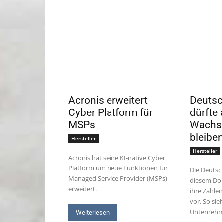
Acronis erweitert
Deuts
Cyber Platform für
dürfte 
MSPs
Wachs
bleibe
Hersteller
Hersteller
Acronis hat seine KI-native Cyber
Platform um neue Funktionen für
Die Deutsc
Managed Service Provider (MSPs)
diesem Don
erweitert.
ihre Zahlen
vor. So sie
Unternehm
Weiterlesen