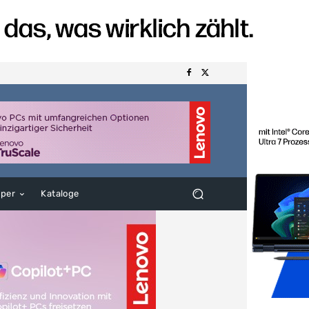
aper
Kataloge