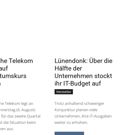
che Telekom
Lünendonk: Über die
auf
Hälfte der
tumskurs
Unternehmen stockt
n
ihr IT-Budget auf
Hersteller
he Telekom legt an
Trotz anhaltend schwieriger
nerstag (6. August)
Konjunktur planen viele
 für das zweite Quartal
Unternehmen, ihre IT-Ausgaben
ht die Situation beim
weiter zu erhöhen.
en aus.