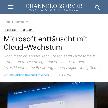
CHANNELOBSERVER
Das Online-Portal für die ITK-Branche
Start
Hersteller
Hersteller
Top Story
Microsoft enttäuscht mit
Cloud-Wachstum
Noch mehr als andere Tech-Riesen setzt Microsoft auf
Cloud und KI. Die Anleger haben nach Milliarden-
Investitionen hohe Erwartungen und zeigen wenig Geduld.
Von
Redaktion ChannelObserver
-
30. Juli 2024