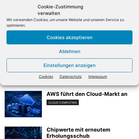
Cookie-Zustimmung
verwalten
Wir verwenden Cookies, um unsere Website und unseren Service zu
optimieren.
Cookies akzeptieren
Vorheriger Artikel
Nächster Artikel
IBM: Datenlecks teurer –
AMD wächst bei KI-Chips
Ablehnen
Deutsche Firmen beheben
schnell
Einstellungen anzeigen
Cookies
Datenschutz
Impressum
Verwandte Artikel
AWS führt den Cloud-Markt an
CLOUD COMPUTING
Chipwerte mit erneutem
Erholungsschub