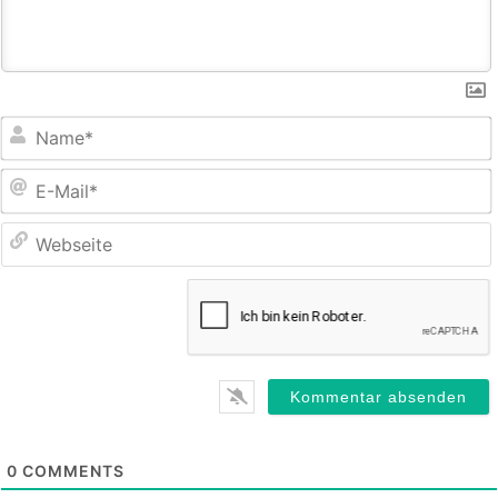
E
M
0
COMMENTS