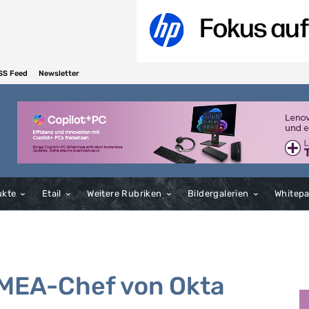
SS Feed
Newsletter
ukte
Etail
Weitere Rubriken
Bildergalerien
Whitep
EMEA-Chef von Okta