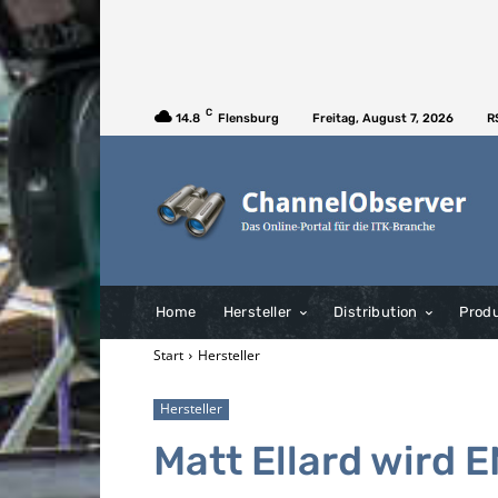
C
14.8
Flensburg
Freitag, August 7, 2026
R
Home
Hersteller
Distribution
Prod
Start
Hersteller
Hersteller
Matt Ellard wird 