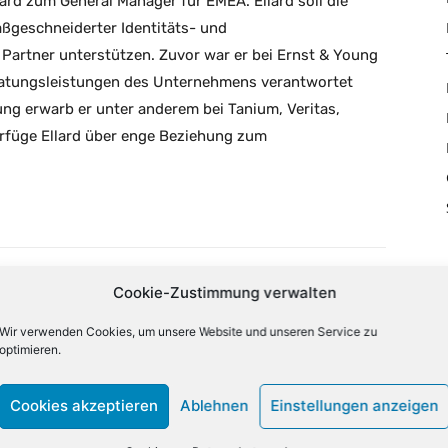
ard zum General Manager für EMEA. Ellard soll die
ßgeschneiderter Identitäts- und
Partner unterstützen. Zuvor war er bei Ernst & Young
eratungsleistungen des Unternehmens verantwortet
ung erwarb er unter anderem bei Tanium, Veritas,
füge Ellard über enge Beziehung zum
Cookie-Zustimmung verwalten
X
Email
Drucken
Wir verwenden Cookies, um unsere Website und unseren Service zu
optimieren.
NÄCHSTER ARTIKEL
Cookies akzeptieren
Ablehnen
Einstellungen anzeigen
KI verändert die Industrie: Auf dem Weg zur
sprechenden Kochplatte