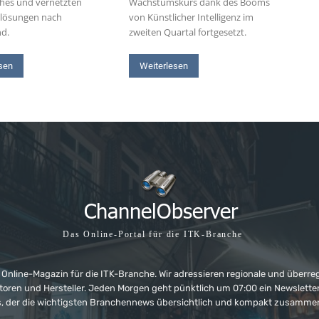
hes und vernetzten
Wachstumskurs dank des Booms
slösungen nach
von Künstlicher Intelligenz im
nd.
zweiten Quartal fortgesetzt.
sen
Weiterlesen
Das Online-Portal für die ITK-Branche
 Online-Magazin für die ITK-Branche. Wir adressieren regionale und überre
ributoren und Hersteller. Jeden Morgen geht pünktlich um 07:00 ein Newslet
, der die wichtigsten Branchennews übersichtlich und kompakt zusamme