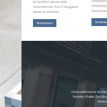
Smartwatc
Konjunktur planen viele
Sicherheit
Unternehmen, ihre IT-Ausgaben
Deutschla
weiter zu erhöhen.
Weiterle
Weiterlesen
ChannelObserver ist das
Retailer, Etailer, Dist
heraus