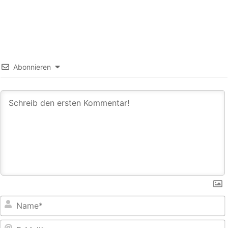
Abonnieren
E