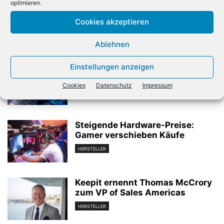
Software und IT-Services
ersten Quartal
optimieren.
deutlich gestiegen
Cookies akzeptieren
Verwandte Artikel
Ablehnen
Einstellungen anzeigen
Chipwerte mit erneutem
Erholungsschub
Cookies
Datenschutz
Impressum
HERSTELLER
Steigende Hardware-Preise:
Gamer verschieben Käufe
HERSTELLER
Keepit ernennt Thomas McCrory
zum VP of Sales Americas
HERSTELLER