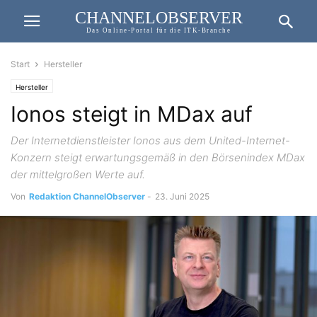
CHANNELOBSERVER
Das Online-Portal für die ITK-Branche
Start
Hersteller
Hersteller
Ionos steigt in MDax auf
Der Internetdienstleister Ionos aus dem United-Internet-
Konzern steigt erwartungsgemäß in den Börsenindex MDax
der mittelgroßen Werte auf.
Von
Redaktion ChannelObserver
-
23. Juni 2025