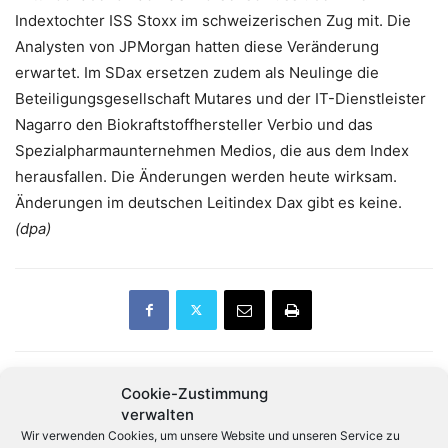
Indextochter ISS Stoxx im schweizerischen Zug mit. Die
Analysten von JPMorgan hatten diese Veränderung
erwartet. Im SDax ersetzen zudem als Neulinge die
Beteiligungsgesellschaft Mutares und der IT-Dienstleister
Nagarro den Biokraftstoffhersteller Verbio und das
Spezialpharmaunternehmen Medios, die aus dem Index
herausfallen. Die Änderungen werden heute wirksam.
Änderungen im deutschen Leitindex Dax gibt es keine.
(dpa)
Cookie-Zustimmung
Vorheriger Artikel
Nächster Artikel
verwalten
Ausgaben des Bundes für
Indiens PC-Markt wächst im
Wir verwenden Cookies, um unsere Website und unseren Service zu