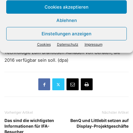
physikalischen Grenzen stoßen. «Wir fahren auf einer
Cookies akzeptieren
Straße in dichtem Nebel, aber wir kommen immer noch
Ablehnen
an», sagte Intel-Sprecher Thomas Kaminski. Das
Unternehmen investiere inzwischen auch in alternative
Einstellungen anzeigen
Verfahren wie den Quanten-Computer. Außerdem
demonstrierte Intel in Berlin unter anderem eine
Cookies
Datenschutz
Impressum
Technologie zum drahtlosen Aufladen von Geräten, die
2016 verfügbar sein soll. (dpa)
Vorheriger Artikel
Nächster Artikel
Das sind die wichtigsten
BenQ und Littlebit setzen auf
Informationen für IFA-
Display-Projektgeschäfte
Besucher