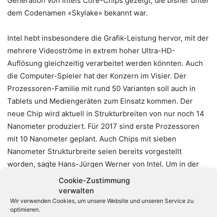
Generation von Intels Core-Chips gezeigt, die bisher unter
dem Codenamen «Skylake» bekannt war.
Intel hebt insbesondere die Grafik-Leistung hervor, mit der
mehrere Videoströme in extrem hoher Ultra-HD-
Auflösung gleichzeitig verarbeitet werden könnten. Auch
die Computer-Spieler hat der Konzern im Visier. Der
Prozessoren-Familie mit rund 50 Varianten soll auch in
Tablets und Mediengeräten zum Einsatz kommen. Der
neue Chip wird aktuell in Strukturbreiten von nur noch 14
Nanometer produziert. Für 2017 sind erste Prozessoren
mit 10 Nanometer geplant. Auch Chips mit sieben
Nanometer Strukturbreite seien bereits vorgestellt
worden, sagte Hans-Jürgen Werner von Intel. Um in der
Produktion den eingesetzten Lichtstrahl entsprechend zu
Cookie-Zustimmung
brechen, würden bereits zahlreiche Verfahren wie feuchte
verwalten
Wir verwenden Cookies, um unsere Website und unseren Service zu
Linsen und extrem ultraviolettes Licht eingesetzt. So
optimieren.
langsam dürften die Entwickler aber dennoch an die