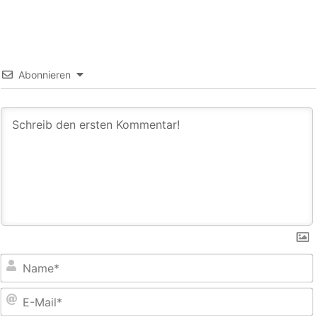
Abonnieren
E
M