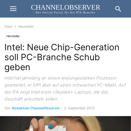
CHANNELOBSERVER
Das Online-Portal für die ITK-Branche
Start
Hersteller
Hersteller
Intel: Neue Chip-Generation
soll PC-Branche Schub
geben
Intel hat jahrelang an einem leistungsstarken Prozessor
gearbeitet, er trifft aber auf einen schwachen PC-Markt. Auf
der IFA zeigt Intel erste «Skylake»-Laptops, die das
Geschäft ankurbeln sollen.
Von
Redaktion ChannelObserver
-
2. September 2015