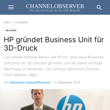
CHANNELOBSERVER
Das Online-Portal für die ITK-Branche
Start
Hersteller
Hersteller
HP gründet Business Unit für
3D-Druck
Laut einem internen Memo will HP Inc. eine neue Business
Unit rund um 3D-Drucker gründen, um die starke künftige
Nachfrage zu bedienen. Die Leitung übernimmt Drucker-
Chef Stephen Nigro.
Von
Redaktion ChannelObserver
-
3. September 2015