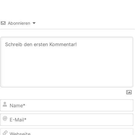
Abonnieren
E
M