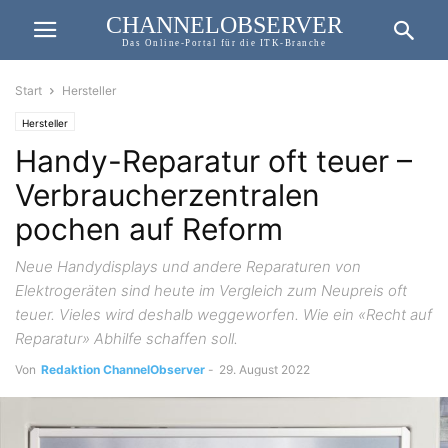
CHANNELOBSERVER
Das Online-Portal für die ITK-Branche
Start
Hersteller
Hersteller
Handy-Reparatur oft teuer –
Verbraucherzentralen
pochen auf Reform
Neue Handydisplays und andere Reparaturen von
Elektrogeräten sind heute im Vergleich zum Neupreis oft
teuer. Vieles wird deshalb weggeworfen. Wie ein «Recht auf
Reparatur» Abhilfe schaffen soll.
Von
Redaktion ChannelObserver
-
29. August 2022