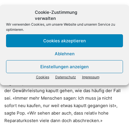
Für ein «Recht auf Reparatur» nannte Pop wie bereits
Cookie-Zustimmung
zuvor Lemke einen Reparierbarkeits-Index als zentral. Die
verwalten
Verbraucherschützerin sagte: «Andere Länder wie
Wir verwenden Cookies, um unsere Website und unseren Service zu
optimieren.
Frankreich gehen voran.» Mit dem französischen
Reparatur-Index könnten Verbraucher Geräte danach
Cookies akzeptieren
beurteilen, wie gut sie reparierbar seien. «Das wäre für
Deutschland nicht nur denkbar, sondern auch
Ablehnen
wünschenswert.»
Einstellungen anzeigen
Denn viele wünschten sich, dass die Geräte länger halten,
Cookies
Datenschutz
Impressum
sagte Pop. Die Produkte sollten nicht kurz nach dem Ende
der Gewährleistung kaputt gehen, wie das häufig der Fall
sei. «Immer mehr Menschen sagen: Ich muss ja nicht
sofort neu kaufen, nur weil etwas kaputt gegangen ist»,
sagte Pop. «Wir sehen aber auch, dass relativ hohe
Reparaturkosten viele dann doch abschrecken.»