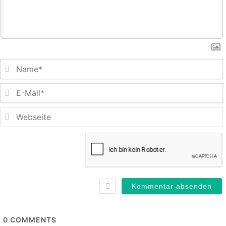
E
M
0
COMMENTS