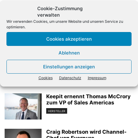
Cookie-Zustimmung
verwalten
Wir verwenden Cookies, um unsere Website und unseren Service zu
optimieren.
Cookies akzeptieren
Vorheriger Artikel
Nächster Artikel
Ablehnen
Apple dank iPhone-
Wie gefährlich wird
Nachfrage mit mehr Gewinn
Künstliche Intelligenz?
Einstellungen anzeigen
Cookies
Datenschutz
Impressum
Verwandte Artikel
Keepit ernennt Thomas McCrory
zum VP of Sales Americas
HERSTELLER
Craig Robertson wird Channel-