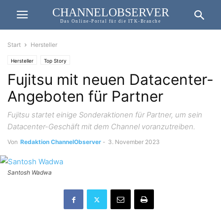
CHANNELOBSERVER
Das Online-Portal für die ITK-Branche
Start
Hersteller
Hersteller
Top Story
Fujitsu mit neuen Datacenter-
Angeboten für Partner
Fujitsu startet einige Sonderaktionen für Partner, um sein
Datacenter-Geschäft mit dem Channel voranzutreiben.
Von
Redaktion ChannelObserver
-
3. November 2023
Santosh Wadwa