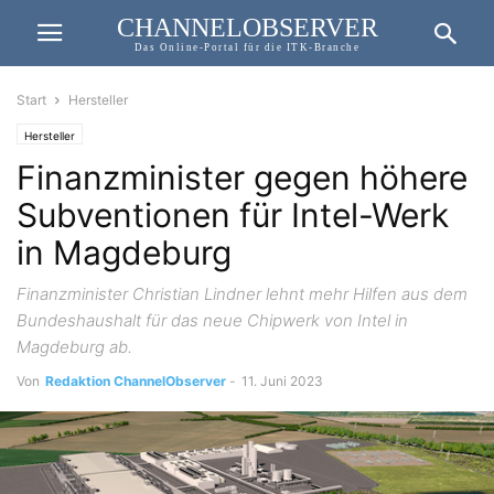
CHANNELOBSERVER
Das Online-Portal für die ITK-Branche
Start
Hersteller
Hersteller
Finanzminister gegen höhere
Subventionen für Intel-Werk
in Magdeburg
Finanzminister Christian Lindner lehnt mehr Hilfen aus dem
Bundeshaushalt für das neue Chipwerk von Intel in
Magdeburg ab.
Von
Redaktion ChannelObserver
-
11. Juni 2023