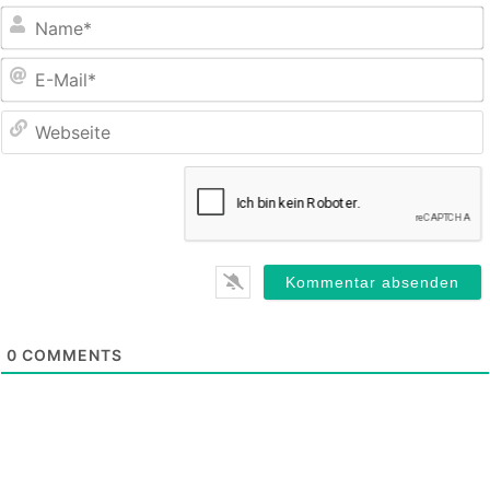
E
M
0
COMMENTS