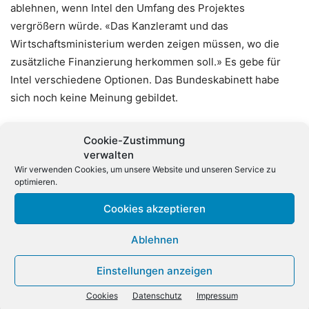
ablehnen, wenn Intel den Umfang des Projektes
vergrößern würde. «Das Kanzleramt und das
Wirtschaftsministerium werden zeigen müssen, wo die
zusätzliche Finanzierung herkommen soll.» Es gebe für
Intel verschiedene Optionen. Das Bundeskabinett habe
sich noch keine Meinung gebildet.
Die Ampelkoalition ringt seit langem um den Haushalt
Cookie-Zustimmung
2024. Die im Grundgesetz verankerte Schuldenbremse
verwalten
soll wieder eingehalten werden. Dazu müssen Mehrkosten
Wir verwenden Cookies, um unsere Website und unseren Service zu
optimieren.
durch den Tarifabschluss im öffentlichen Dienst und
höhere Zinsen ausgeglichen werden.
(dpa)
Cookies akzeptieren
Ablehnen
Einstellungen anzeigen
Cookies
Datenschutz
Impressum