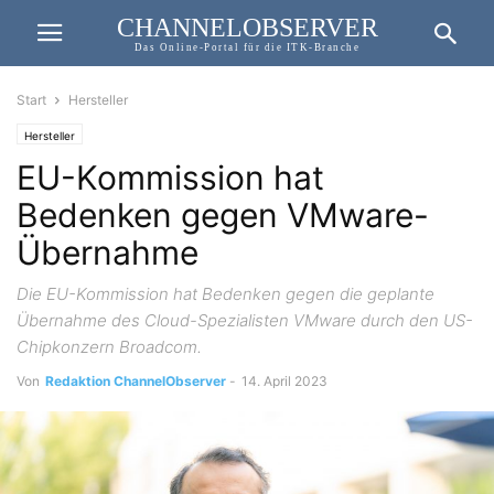
CHANNELOBSERVER
Das Online-Portal für die ITK-Branche
Start
Hersteller
Hersteller
EU-Kommission hat
Bedenken gegen VMware-
Übernahme
Die EU-Kommission hat Bedenken gegen die geplante
Übernahme des Cloud-Spezialisten VMware durch den US-
Chipkonzern Broadcom.
Von
Redaktion ChannelObserver
-
14. April 2023