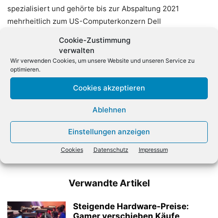
spezialisiert und gehörte bis zur Abspaltung 2021
mehrheitlich zum US-Computerkonzern Dell
Technologies.
(dpa)
Cookie-Zustimmung
verwalten
Wir verwenden Cookies, um unsere Website und unseren Service zu
optimieren.
Cookies akzeptieren
Ablehnen
Vorheriger Artikel
Nächster Artikel
Einstellungen anzeigen
Swienty wird Head of
Intel kooperiert mit Chip-
Channel Management bei
Entwickler Arm
Cookies
Datenschutz
Impressum
Insiders Technologies
Verwandte Artikel
Steigende Hardware-Preise:
Gamer verschieben Käufe