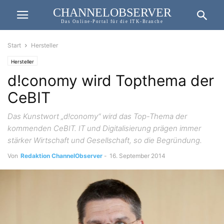
CHANNELOBSERVER
Das Online-Portal für die ITK-Branche
Start
Hersteller
Hersteller
d!conomy wird Topthema der
CeBIT
Das Kunstwort „d!conomy“ wird das Top-Thema der
kommenden CeBIT. IT und Digitalisierung prägen immer
stärker Wirtschaft und Gesellschaft, so die Begründung.
Von
Redaktion ChannelObserver
-
16. September 2014