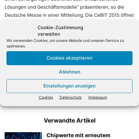
Lösungen und Geschäftsmodelle“ präsentieren, so die
Deutsche Messe in einer Mitteilung. Die CeBIT 2015 öffnet
am Montag, den 16. März, ihre Tore und dauert fünf Tage
Cookie-Zustimmung
bis zum 20. März 2015.
verwalten
Wir verwenden Cookies, um unsere Website und unseren Service zu
optimieren.
Cookies akzeptieren
Ablehnen
Einstellungen anzeigen
Vorheriger Artikel
Nächster Artikel
Gamer spielen gemeinsam
Wachstum im Online-Handel
Cookies
Datenschutz
Impressum
schwächt sich ab
Verwandte Artikel
Chipwerte mit erneutem