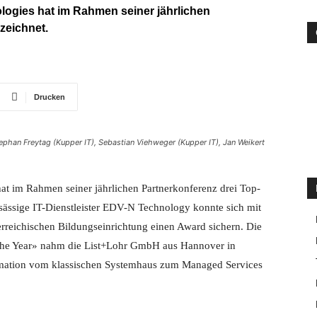
ogies hat im Rahmen seiner jährlichen
zeichnet.
Drucken
tephan Freytag (Kupper IT), Sebastian Viehweger (Kupper IT), Jan Weikert
at im Rahmen seiner jährlichen Partnerkonferenz drei Top-
nsässige IT-Dienstleister EDV-N Technology konnte sich mit
erreichischen Bildungseinrichtung einen Award sichern. Die
f the Year» nahm die List+Lohr GmbH aus Hannover in
ormation vom klassischen Systemhaus zum Managed Services