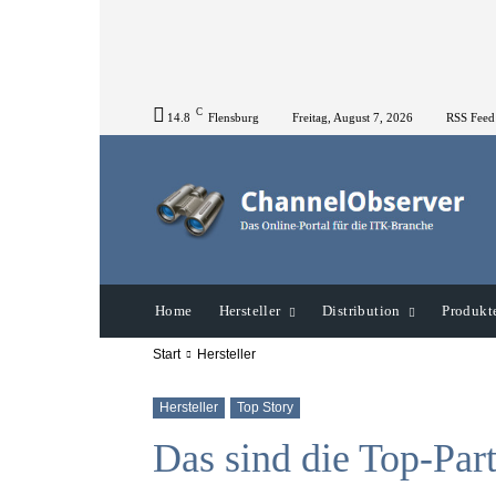
C
14.8
Flensburg
Freitag, August 7, 2026
RSS Feed
Home
Hersteller
Distribution
Produkt
Start
Hersteller
Hersteller
Top Story
Das sind die Top-Par