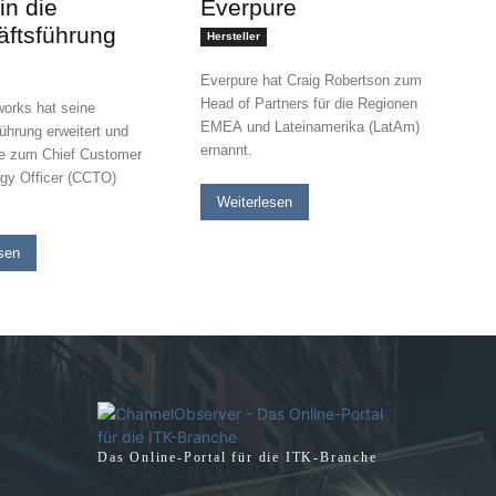
n die
Everpure
ftsführung
Hersteller
Everpure hat Craig Robertson zum
Head of Partners für die Regionen
works hat seine
EMEA und Lateinamerika (LatAm)
ührung erweitert und
ernannt.
e zum Chief Customer
gy Officer (CCTO)
Weiterlesen
sen
Das Online-Portal für die ITK-Branche