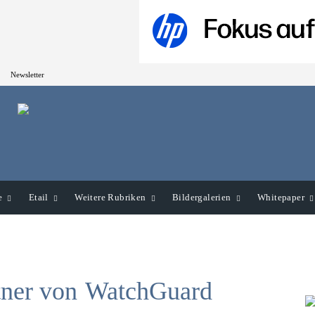
Newsletter
e
Etail
Weitere Rubriken
Bildergalerien
Whitepaper
tner von
WatchGuard