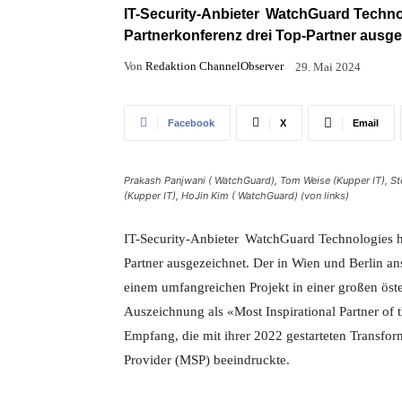
IT-Security-Anbieter
WatchGuard
Technol
Partnerkonferenz drei Top-Partner ausge
Von
Redaktion ChannelObserver
29. Mai 2024
Facebook
X
Email
Prakash Panjwani (
WatchGuard
), Tom Weise (Kupper IT), S
(Kupper IT), HoJin Kim (
WatchGuard
) (von links)
IT-Security-Anbieter
WatchGuard
Technologies h
Partner ausgezeichnet. Der in Wien und Berlin a
einem umfangreichen Projekt in einer großen öst
Auszeichnung als «Most Inspirational Partner o
Empfang, die mit ihrer 2022 gestarteten Transf
Provider (MSP) beeindruckte.