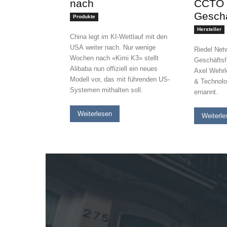
nach
CCTO i
Geschä
Produkte
Hersteller
China legt im KI-Wettlauf mit den
USA weiter nach. Nur wenige
Riedel Net
Wochen nach «Kimi K3» stellt
Geschäftsf
Alibaba nun offiziell ein neues
Axel Wehrl
Modell vor, das mit führenden US-
& Technolo
Systemen mithalten soll.
ernannt.
Weiterlesen
Weiterle