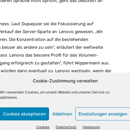
eren Sprache nicht spricht, geht das Geschäft an
ess. Laut Dupaquier sei die Fokussierung auf
erkauf der Server-Sparte an
Lenovo
gewesen. „Wir
hren. Die Konzentration auf die bestehenden
besser als andere zu sein“, erläutert der weltweite
dass
Lenovo
das bessere Profil für das Volumen-
gang erfolgreich zu gestalten“, führt Wippermann aus.
 würden dann eventuell zu
Lenovo
wechseln, wenn der
 lediglich eine Ankündigung vorliegen, stellt
Cookie-Zustimmung verwalten
schäft verloren, nur die Ansprechpartner würden sich
Wir verwenden Cookies, um unsere Website und unseren Service zu
optimieren.
nern weltweit. Dazu zählen vor allem Managed Service
Cookies akzeptieren
Ablehnen
Einstellungen anzeigen
von Service Providern arbeite bereits mit IBM in
ts über Netzwerke gesprochen. Ideal ist es, wenn sich
Cookies
Datenschutz
Impressum