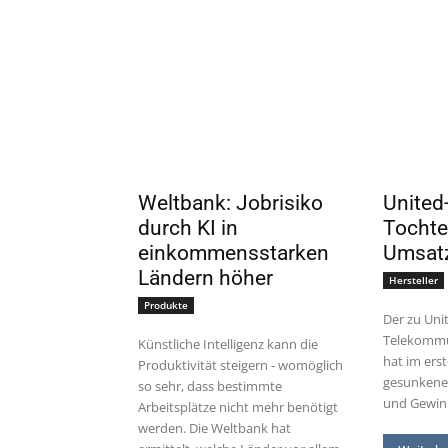
Weltbank: Jobrisiko
United-
durch KI in
Tochte
einkommensstarken
Umsat
Ländern höher
Hersteller
Produkte
Der zu Uni
Telekommu
Künstliche Intelligenz kann die
hat im ers
Produktivität steigern - womöglich
gesunkene
so sehr, dass bestimmte
und Gewinn
Arbeitsplätze nicht mehr benötigt
werden. Die Weltbank hat