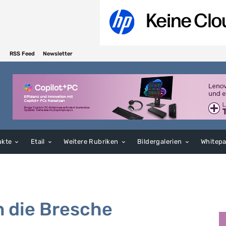
RSS Feed
Newsletter
ukte
Etail
Weitere Rubriken
Bildergalerien
Whitep
n die Bresche