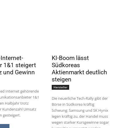
Internet-
KI-Boom lässt
r 1&1 steigert
Südkoreas
z und Gewinn
Aktienmarkt deutlich
steigen
Hersteller
ted Internet gehörende
nikationsanbieter 1&1
Die neuerliche Tech-Rally gibt der
ten Halbjahr trotz
Börse in Südkorea kräftig
r Kundenzahl Umsatz
Schwung: Samsung und SK Hynix
 gesteigert.
legen kräftig zu, der Handel muss
wegen starker Kursgewinne sogar