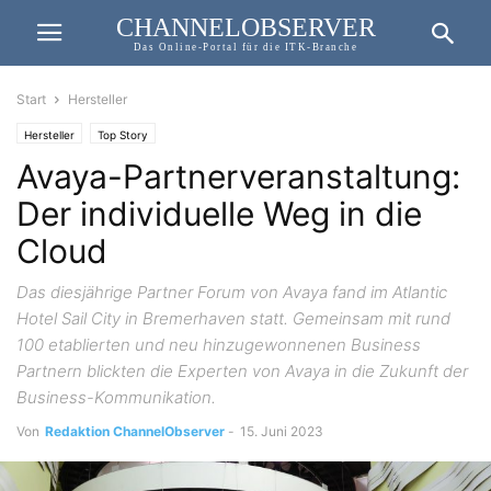
CHANNELOBSERVER
Das Online-Portal für die ITK-Branche
Start
Hersteller
Hersteller
Top Story
Avaya-Partnerveranstaltung:
Der individuelle Weg in die
Cloud
Das diesjährige Partner Forum von Avaya fand im Atlantic
Hotel Sail City in Bremerhaven statt. Gemeinsam mit rund
100 etablierten und neu hinzugewonnenen Business
Partnern blickten die Experten von Avaya in die Zukunft der
Business-Kommunikation.
Von
Redaktion ChannelObserver
-
15. Juni 2023