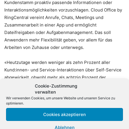
Kundenstamm proaktiv passende Informationen oder
Interaktionsmöglichkeiten vorzuschlagen. Cloud Office by
RingCentral vereint Anrufe, Chats, Meetings und
Zusammenarbeit in einer App und ermöglicht
Dateifreigaben oder Aufgabenmanagement. Das soll
Anwendern mehr Flexibilität geben, vor allem für das
Arbeiten von Zuhause oder unterwegs.
«Heutzutage werden weniger als zehn Prozent aller
Kund:innen- und Service-Interaktionen über Self-Service
abgewickelt, obwohl mehr als achtzig Prozent der
Anfragen in einem Call Center vorhersehbar sind“, sagt
Cookie-Zustimmung
verwalten
Roberto Schmidl, GVP Services Sales International &
Wir verwenden Cookies, um unsere Website und unseren Service zu
Managing Director Germany bei Avaya. „Künstliche
optimieren.
Intelligenz in Form von Generative AI und Conversational
Cookies akzeptieren
AI sowie die Cloud in Form der Avaya Experience Platform
ermöglichen es Unternehmen zukünftig, die
Ablehnen