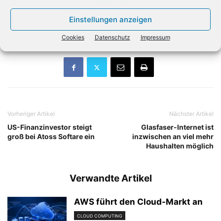
Kundeninteraktionen und -erlebnisse auf ein neues Niveau
zu heben – ohne größere Investitionen oder zusätzliche
Einstellungen anzeigen
Personalkosten.»
Cookies
Datenschutz
Impressum
Vorheriger Artikel
Nächster Artikel
US-Finanzinvestor steigt
Glasfaser-Internet ist
groß bei Atoss Softare ein
inzwischen an viel mehr
Haushalten möglich
Verwandte Artikel
AWS führt den Cloud-Markt an
CLOUD COMPUTING