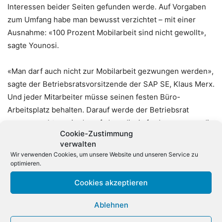
Interessen beider Seiten gefunden werde. Auf Vorgaben
zum Umfang habe man bewusst verzichtet – mit einer
Ausnahme: «100 Prozent Mobilarbeit sind nicht gewollt»,
sagte Younosi.
«Man darf auch nicht zur Mobilarbeit gezwungen werden»,
sagte der Betriebsratsvorsitzende der SAP SE, Klaus Merx.
Und jeder Mitarbeiter müsse seinen festen Büro-
Arbeitsplatz behalten. Darauf werde der Betriebsrat
genauso achten wie darauf, dass die Anforderungen an die
Cookie-Zustimmung
Verfügbarkeit nicht zulasten der Arbeitszeitregeln gingen.
verwalten
«Wir werden mit wachen Augen darauf schauen», sagte
Wir verwenden Cookies, um unsere Website und unseren Service zu
Merx. Europas größter Softwarehersteller hatte im
optimieren.
vergangenen Jahr in Deutschland bereits die befristete
Cookies akzeptieren
Teilzeit eingeführt. Seit Juni 2017 haben gut 400
Mitarbeiter dieses Angebot in Anspruch genommen. Gut
Ablehnen
1.500 waren Ende 2017 in unbefristeter Teilzeit. (dpa)