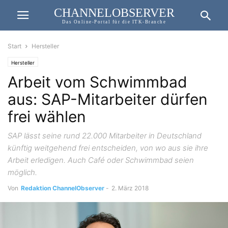
CHANNELOBSERVER
Das Online-Portal für die ITK-Branche
Start
Hersteller
Hersteller
Arbeit vom Schwimmbad
aus: SAP-Mitarbeiter dürfen
frei wählen
SAP lässt seine rund 22.000 Mitarbeiter in Deutschland
künftig weitgehend frei entscheiden, von wo aus sie ihre
Arbeit erledigen. Auch Café oder Schwimmbad seien
möglich.
Von
Redaktion ChannelObserver
-
2. März 2018