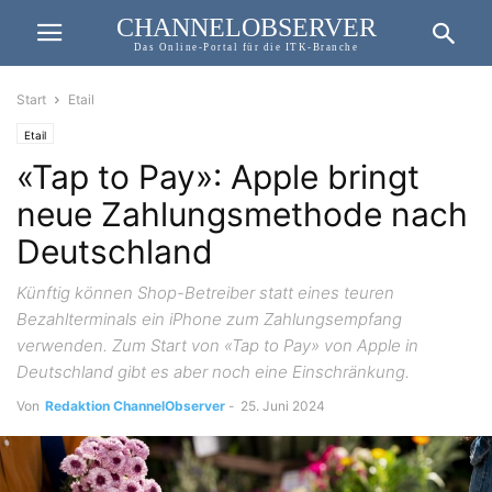
CHANNELOBSERVER
Das Online-Portal für die ITK-Branche
Start
Etail
Etail
«Tap to Pay»: Apple bringt
neue Zahlungsmethode nach
Deutschland
Künftig können Shop-Betreiber statt eines teuren
Bezahlterminals ein iPhone zum Zahlungsempfang
verwenden. Zum Start von «Tap to Pay» von Apple in
Deutschland gibt es aber noch eine Einschränkung.
Von
Redaktion ChannelObserver
-
25. Juni 2024