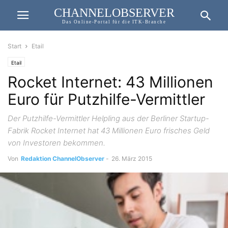
CHANNELOBSERVER
Das Online-Portal für die ITK-Branche
Start
Etail
Etail
Rocket Internet: 43 Millionen
Euro für Putzhilfe-Vermittler
Der Putzhilfe-Vermittler Helpling aus der Berliner Startup-
Fabrik Rocket Internet hat 43 Millionen Euro frisches Geld
von Investoren bekommen.
Von
Redaktion ChannelObserver
-
26. März 2015