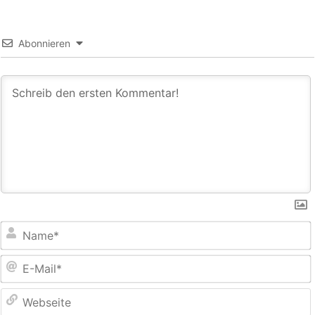
Abonnieren
E
M