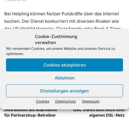
Bei Helpling können Nutzer Putzkräfte über das Internet
buchen. Der Dienst konkurriert mit diversen Rivalen wie
das US-Vorbild Homejoy, CleanAgents oder Book A Tiger.
Mit den gut 13 Millionen Euro aus der ersten
Cookie-Zustimmung
verwalten
Finanzierungsrunde brachte Helpling seinen Service in
Wir verwenden Cookies, um unsere Website und unseren Service zu
rund 200 Städte. (dpa)
optimieren.
Cookies akzeptieren
Ablehnen
Einstellungen anzeigen
Cookies
Datenschutz
Impressum
Vorheriger Artikel
Nächster Artikel
Distribution als Alternative
QSC trennt sich nicht vom
für Partnershop-Betreiber
eigenen DSL-Netz