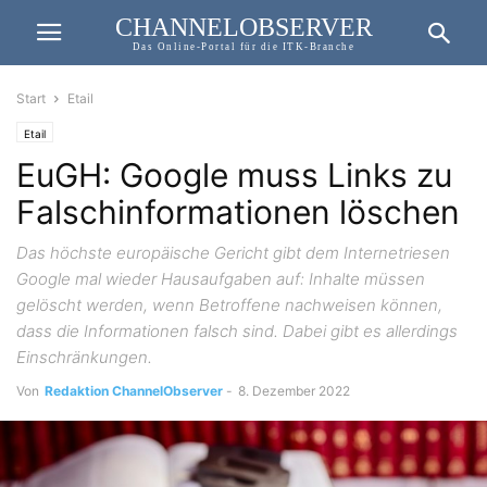
CHANNELOBSERVER
Das Online-Portal für die ITK-Branche
Start
Etail
Etail
EuGH: Google muss Links zu
Falschinformationen löschen
Das höchste europäische Gericht gibt dem Internetriesen
Google mal wieder Hausaufgaben auf: Inhalte müssen
gelöscht werden, wenn Betroffene nachweisen können,
dass die Informationen falsch sind. Dabei gibt es allerdings
Einschränkungen.
Von
Redaktion ChannelObserver
-
8. Dezember 2022