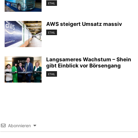
ETAIL
AWS steigert Umsatz massiv
ETAIL
Langsameres Wachstum – Shein
gibt Einblick vor Börsengang
ETAIL
Abonnieren