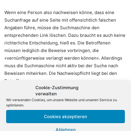
Wenn eine Person also nachweisen könne, dass eine
Suchanfrage auf eine Seite mit offensichtlich falschen
Angaben führe, müsse die Suchmaschine den
entsprechenden Link löschen. Dazu braucht es auch keine
richterliche Entscheidung, hieß es. Die Betroffenen
müssen lediglich die Beweise vorbringen, die
«vernünftigerweise verlangt werden können». Allerdings
muss die Suchmaschine nicht aktiv bei der Suche nach
Beweisen mitwirken. Die Nachweispflicht liegt bei den
Betroffenen.
Cookie-Zustimmung
verwalten
Zu Vorschaubildern, die ebenfalls Teil der Klage sind,
Wir verwenden Cookies, um unsere Website und unseren Service zu
stellte der EuGH klar, dass die Darstellung von Fotos einen
optimieren.
besonders starken Eingriff in das Recht auf Schutz des
Cookies akzeptieren
Privatlebens und der personenbezogenen Daten
darstellen können. Google muss daher prüfen, ob die
Ablehnen