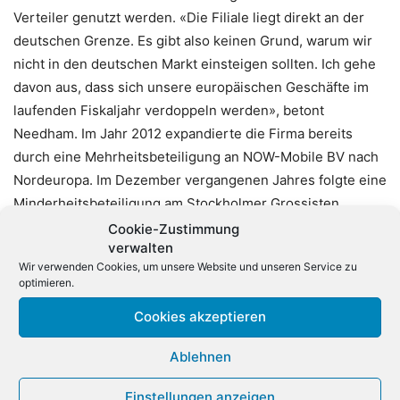
Verteiler genutzt werden. «Die Filiale liegt direkt an der
deutschen Grenze. Es gibt also keinen Grund, warum wir
nicht in den deutschen Markt einsteigen sollten. Ich gehe
davon aus, dass sich unsere europäischen Geschäfte im
laufenden Fiskaljahr verdoppeln werden», betont
Needham. Im Jahr 2012 expandierte die Firma bereits
durch eine Mehrheitsbeteiligung an NOW-Mobile BV nach
Nordeuropa. Im Dezember vergangenen Jahres folgte eine
Minderheitsbeteiligung am Stockholmer Grossisten
Newgen Distribution AB.
Cookie-Zustimmung
verwalten
Wir verwenden Cookies, um unsere Website und unseren Service zu
Zu den Kunden des Distributors gehören neben
optimieren.
Fachhändlern auch Retailer und Etailer wie beispielsweise
Cookies akzeptieren
Amazon und Dixons Retail. Zum Produktportfolio zählen
Wearables, Navigationsgeräte, Soundbars oder Video-
Ablehnen
Equipment von Herstellern wie beispielsweise TomTom,
Pebble, Sphero, Fitbit und Triggertrap.
Einstellungen anzeigen