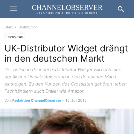
CHANNELOBSERVER
Das Online-Portal für die ITK-Branche
Start
Distribution
Distribution
UK-Distributor Widget drängt
in den deutschen Markt
Der britische Peripherie-Distributor Widget will nach einer
deutlichen Umsatzsteigerung in den deutschen Markt
einsteigen. Zu den Kunden des Grossisten gehören neben
Fachhändlern auch Etailer wie Amazon.
Von
Redaktion ChannelObserver
-
15. Juli 2015