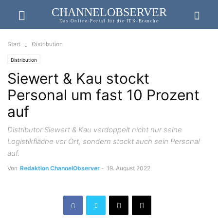
CHANNELOBSERVER
Das Online-Portal für die ITK-Branche
Start
Distribution
Distribution
Siewert & Kau stockt
Personal um fast 10 Prozent
auf
Distributor Siewert & Kau verdoppelt nicht nur seine
Logistikfläche vor Ort, sondern stockt auch sein Personal
auf.
Von
Redaktion ChannelObserver
-
19. August 2022