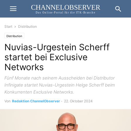
CHANNELOBSERVER
Das Online-Portal für die ITK-Branche
Start
Distribution
Distribution
Nuvias-Urgestein Scherff
startet bei Exclusive
Networks
Fünf Monate nach seinem Ausscheiden bei Distributor
Infinigate startet Nuvias-Urgestein Helge Scherff beim
Konkurrenten Exclusive Networks.
Von
Redaktion ChannelObserver
-
22. Oktober 2024