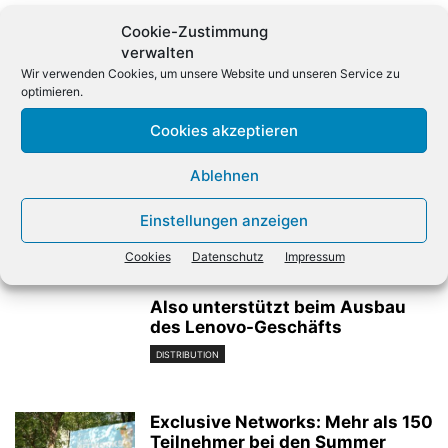
Cookie-Zustimmung
verwalten
Wir verwenden Cookies, um unsere Website und unseren Service zu
optimieren.
Cookies akzeptieren
Vorheriger Artikel
Nächster Artikel
Telekom schaltet in 2028
Softwareanbieter Atoss will
Ablehnen
GSM-Mobilfunk (2G) ab
2024 noch profitabler
werden
Einstellungen anzeigen
Verwandte Artikel
Cookies
Datenschutz
Impressum
Also unterstützt beim Ausbau
des Lenovo-Geschäfts
DISTRIBUTION
Exclusive Networks: Mehr als 150
Teilnehmer bei den Summer