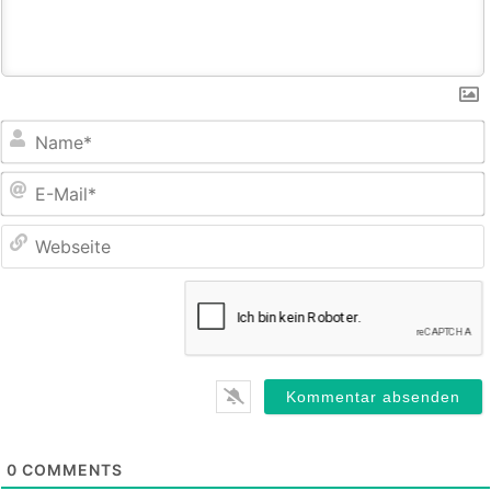
E
M
0
COMMENTS