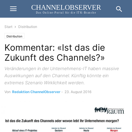
CHANNELOBSERVER
Das Online-Portal für die ITK-Branche
Start
Distribution
Distribution
Kommentar: «Ist das die
Zukunft des Channels?»
Veränderungen in der Unternehmens-IT haben massive
Auswirkungen auf den Channel. Künftig könnte ein
extremes Szenario Wirklichkeit werden.
Von
Redaktion ChannelObserver
-
23. August 2016