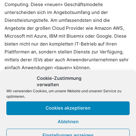
Computing. Diese «neuen» Geschäftsmodelle
unterscheiden sich im Angebotsumfang und der
Dienstleistungstiefe. Am umfassendsten sind die
Angebote der großen Cloud Provider wie Amazon AWS,
Microsoft mit Azure, IBM mit Bluemix oder Google. Diese
bieten nicht nur den kompletten IT-Betrieb auf ihren
Plattformen an, sondern stellen Dienste zur Verfügung,
mittels derer ISVs aber auch Anwenderunternehmen sehr
einfach Anwendungen «bauen» können.
Cookie-Zustimmung
Hieß es bis vor Kurzem: «Niemals wird der deutsche
verwalten
Mittelstand seine Daten in den Cloud auslagern!», hat sich
Wir verwenden Cookies, um unsere Website und unseren Service zu
optimieren.
diese Position erheblich aufgeweicht. Deutsche
Mittelständler tun das, Großunternehmen tun das schon
Cookies akzeptieren
längst, wenn auch eher punktuell und Kleinunternehmen
Ablehnen
tun das erst recht. Denn noch nie ist es für Unternehmen
so einfach und günstig gewesen, selbst komplexe IT-
Einstellungen anzeigen