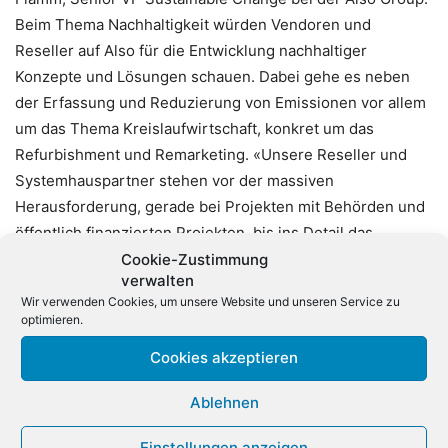
Beim Thema Nachhaltigkeit würden Vendoren und
Reseller auf Also für die Entwicklung nachhaltiger
Konzepte und Lösungen schauen. Dabei gehe es neben
der Erfassung und Reduzierung von Emissionen vor allem
um das Thema Kreislaufwirtschaft, konkret um das
Refurbishment und Remarketing. «Unsere Reseller und
Systemhauspartner stehen vor der massiven
Herausforderung, gerade bei Projekten mit Behörden und
öffentlich finanzierten Projekten, bis ins Detail das
dahinterstehende Nachhaltigkeitskonzept vorzuweisen»,
Cookie-Zustimmung
verwalten
so Flamm weiter.
Wir verwenden Cookies, um unsere Website und unseren Service zu
optimieren.
Die Eröffnungskeynote der CTV übernimmt, wie gewohnt,
Cookies akzeptieren
Also-CEO Gustavo Möller-Hergt. Außerdem ist ein
«besonderes technisches Highlight» angekündigt, das
Ablehnen
einen exklusiven Blick in die Zukunft virtueller Meetings
bieten soll.
Einstellungen anzeigen