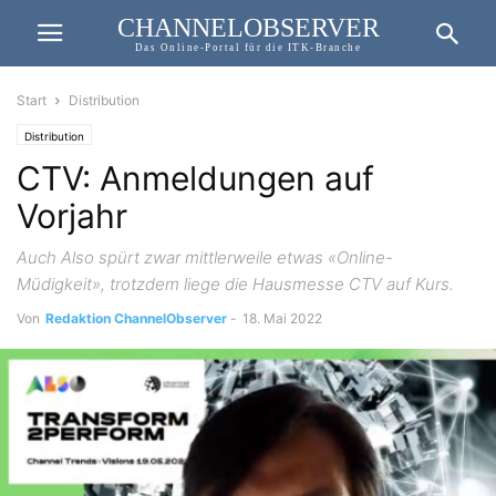
CHANNELOBSERVER
Das Online-Portal für die ITK-Branche
Start
Distribution
Distribution
CTV: Anmeldungen auf
Vorjahr
Auch Also spürt zwar mittlerweile etwas «Online-
Müdigkeit», trotzdem liege die Hausmesse CTV auf Kurs.
Von
Redaktion ChannelObserver
-
18. Mai 2022