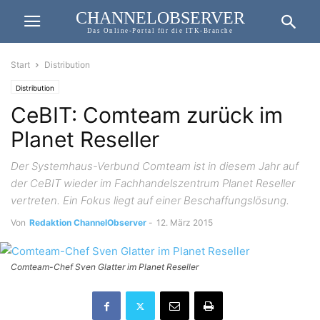
CHANNELOBSERVER
Das Online-Portal für die ITK-Branche
Start
Distribution
Distribution
CeBIT: Comteam zurück im
Planet Reseller
Der Systemhaus-Verbund Comteam ist in diesem Jahr auf
der CeBIT wieder im Fachhandelszentrum Planet Reseller
vertreten. Ein Fokus liegt auf einer Beschaffungslösung.
Von
Redaktion ChannelObserver
-
12. März 2015
Comteam-Chef Sven Glatter im Planet Reseller