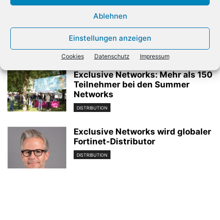
Ablehnen
Also unterstützt beim Ausbau
des Lenovo-Geschäfts
Einstellungen anzeigen
DISTRIBUTION
Cookies
Datenschutz
Impressum
Exclusive Networks: Mehr als 150
Teilnehmer bei den Summer
Networks
DISTRIBUTION
Exclusive Networks wird globaler
Fortinet-Distributor
DISTRIBUTION