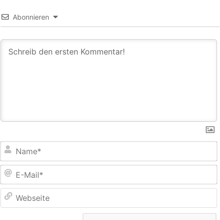
Abonnieren
E
M