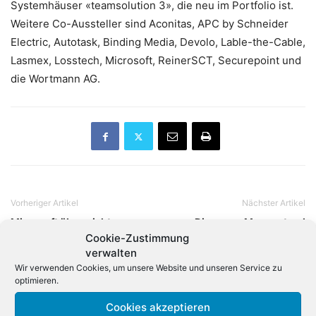
Systemhäuser «teamsolution 3», die neu im Portfolio ist.
Weitere Co-Aussteller sind Aconitas, APC by Schneider
Electric, Autotask, Binding Media, Devolo, Lable-the-Cable,
Lasmex, Losstech, Microsoft, ReinerSCT, Securepoint und
die Wortmann AG.
Vorheriger Artikel
Nächster Artikel
Microsoft überreicht
«Die ganze Messe stand
Memorandum zum
Kopf»: Bill Gates 1995 auf
Cookie-Zustimmung
«digitalen
der CeBIT
verwalten
Wirtschaftswunder»
Wir verwenden Cookies, um unsere Website und unseren Service zu
optimieren.
Verwandte Artikel
Cookies akzeptieren