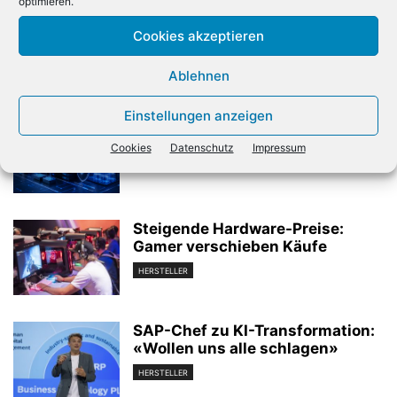
optimieren.
Widler zum Zentraleuropa-
Chef
Cookies akzeptieren
Ablehnen
Verwandte Artikel
Einstellungen anzeigen
AWS führt den Cloud-Markt an
Cookies
Datenschutz
Impressum
CLOUD COMPUTING
Steigende Hardware-Preise:
Gamer verschieben Käufe
HERSTELLER
SAP-Chef zu KI-Transformation:
«Wollen uns alle schlagen»
HERSTELLER