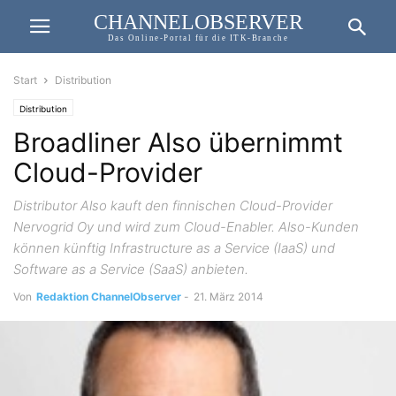
CHANNELOBSERVER
Das Online-Portal für die ITK-Branche
Start
Distribution
Distribution
Broadliner Also übernimmt
Cloud-Provider
Distributor Also kauft den finnischen Cloud-Provider
Nervogrid Oy und wird zum Cloud-Enabler. Also-Kunden
können künftig Infrastructure as a Service (IaaS) und
Software as a Service (SaaS) anbieten.
Von
Redaktion ChannelObserver
-
21. März 2014