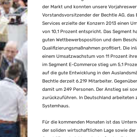
der Markt und konnten unsere Vorjahreswer
Vorstandsvorsitzender der Bechtle AG, das
Services erzielte der Konzern 2013 einen Um
von 10,1 Prozent entspricht. Das Segment h
guten Wettbewerbsposition und dem Besch
Qualifizierungsmaßnahmen profitiert. Die i
einem Umsatzwachstum von 11 Prozent ihren
im Segment E-Commerce stieg um 5,1 Prozent
auf die gute Entwicklung in den Auslandsm
Bechtle derzeit 6.219 Mitarbeiter. Gegenübe
damit um 249 Personen. Der Anstieg sei sow
zurückzuführen. In Deutschland arbeiteten 
Systemhaus.
Für die kommenden Monaten ist das Unterne
der soliden wirtschaftlichen Lage sowie der