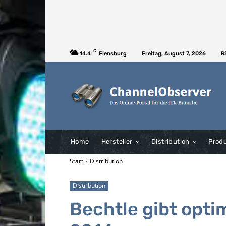
C
14.4
Flensburg
Freitag, August 7, 2026
R
Home
Hersteller
Distribution
Prod
Start
Distribution
Distribution
Bechtle gibt opti