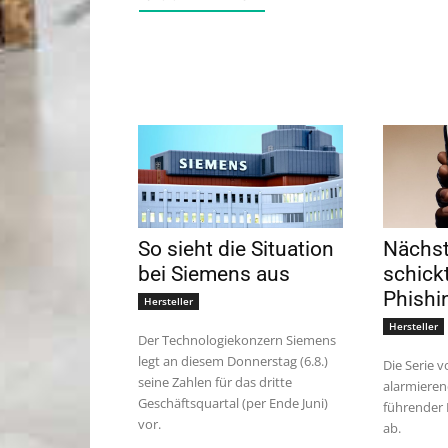
So sieht die Situation
Nächst
bei Siemens aus
schick
Phishi
Hersteller
Hersteller
Der Technologiekonzern Siemens
legt an diesem Donnerstag (6.8.)
Die Serie 
seine Zahlen für das dritte
alarmieren
Geschäftsquartal (per Ende Juni)
führender 
vor.
ab.