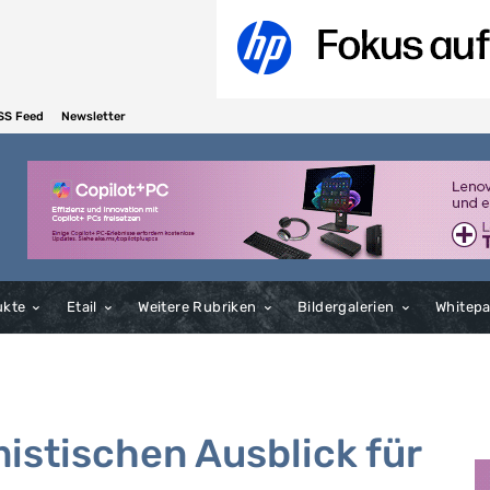
SS Feed
Newsletter
ukte
Etail
Weitere Rubriken
Bildergalerien
Whitep
mistischen Ausblick für