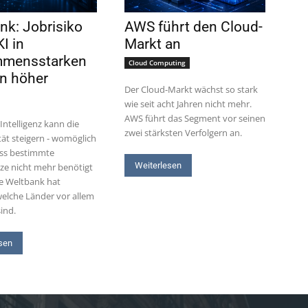
nk: Jobrisiko
AWS führt den Cloud-
I in
Markt an
mmensstarken
Cloud Computing
n höher
Der Cloud-Markt wächst so stark
wie seit acht Jahren nicht mehr.
AWS führt das Segment vor seinen
Intelligenz kann die
zwei stärksten Verfolgern an.
tät steigern - womöglich
ass bestimmte
Weiterlesen
tze nicht mehr benötigt
e Weltbank hat
 welche Länder vor allem
ind.
sen