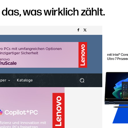
aper
Kataloge