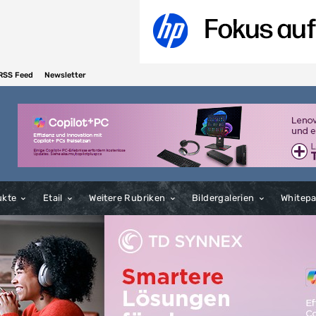
RSS Feed
Newsletter
ukte
Etail
Weitere Rubriken
Bildergalerien
Whitep