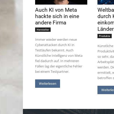
Auch KI von Meta
Weltba
hackte sich in eine
durch K
andere Firma
einko
Länder
Hersteller
Produkte
Immer wieder werden neue
Cyberattacken durch KI in
Künstliche 
Testläufen bekannt. Auch
Produktivi
Künstliche Intelligenz von Meta
so sehr, d
fiel dadurch auf. In mehreren
Arbeitsplä
Fällen lag der eigentliche Fehler
werden. Di
bei einem Testpartner.
ermittelt,
betroffen s
Weiterlesen
Weiterle