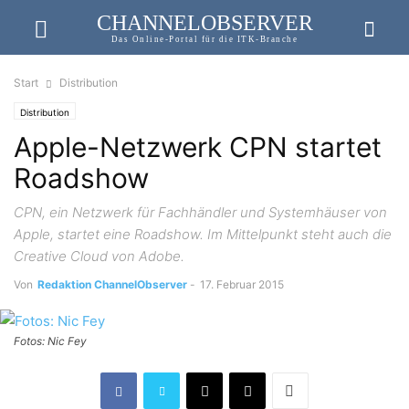
CHANNELOBSERVER
Das Online-Portal für die ITK-Branche
Start
Distribution
Distribution
Apple-Netzwerk CPN startet
Roadshow
CPN, ein Netzwerk für Fachhändler und Systemhäuser von
Apple, startet eine Roadshow. Im Mittelpunkt steht auch die
Creative Cloud von Adobe.
Von
Redaktion ChannelObserver
-
17. Februar 2015
Fotos: Nic Fey