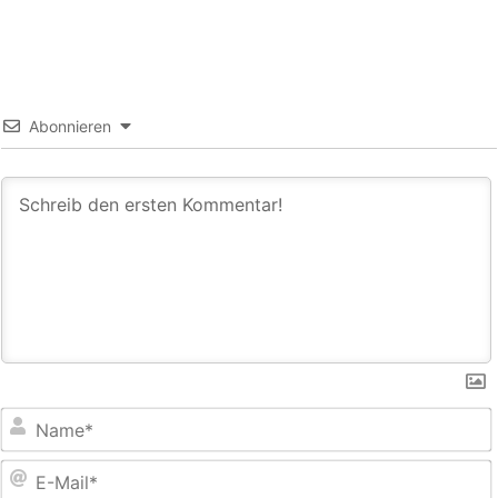
Abonnieren
E
M