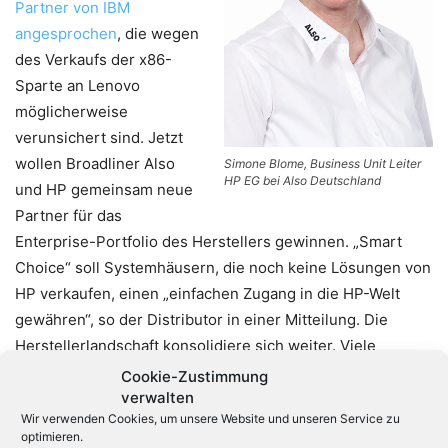
Partner von IBM
angesprochen
, die wegen
des Verkaufs der x86-
Sparte an Lenovo
möglicherweise
verunsichert sind. Jetzt
wollen Broadliner Also
Simone Blome, Business Unit Leiter
HP EG bei Also Deutschland
und HP gemeinsam neue
Partner für das
Enterprise-Portfolio des Herstellers gewinnen. „Smart
Choice“ soll Systemhäusern, die noch keine Lösungen von
HP verkaufen, einen „einfachen Zugang in die HP-Welt
gewähren“, so der Distributor in einer Mitteilung. Die
Herstellerlandschaft konsolidiere sich weiter. Viele
Systemhäuser würden sich mit diesen Veränderungen
Cookie-Zustimmung
konfrontiert sehen und sich neu orientieren. „Mit HP und
verwalten
Wir verwenden Cookies, um unsere Website und unseren Service zu
seinem langfristigen Commitment in das Hardware-
optimieren.