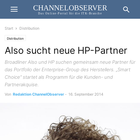
CHANNELOBSERVER
Das Online-Portal für die ITK-Branche
Start
Distribution
Distribution
Also sucht neue HP-Partner
Broadliner Also und HP suchen gemeinsam neue Partner für
das Portfolio der Enterprise-Group des Herstellers. „Smart
Choice“ startet als Programm für die Kunden- und
Partnerakquise.
Von
Redaktion ChannelObserver
-
16. September 2014