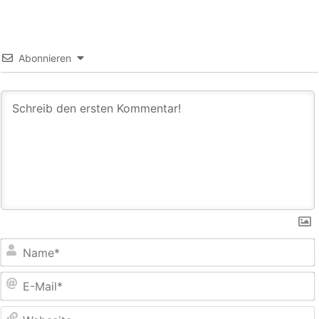
Abonnieren
E
M