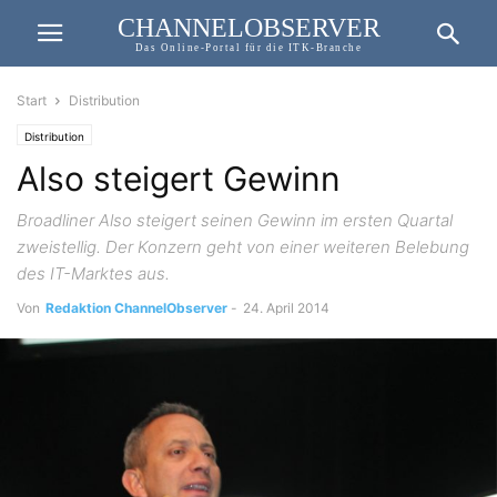
CHANNELOBSERVER
Das Online-Portal für die ITK-Branche
Start
Distribution
Distribution
Also steigert Gewinn
Broadliner Also steigert seinen Gewinn im ersten Quartal
zweistellig. Der Konzern geht von einer weiteren Belebung
des IT-Marktes aus.
Von
Redaktion ChannelObserver
-
24. April 2014