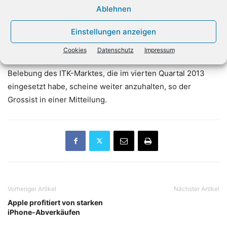
Euro. Der Gewinn vor Steuern (EBT) sank von 15 Millionen
Ablehnen
auf 14,4 Millionen Euro. Eine wesentliche Ursache für den
Einstellungen anzeigen
Rückgang sei der erhöhte Margendruck im Supply-
Geschäft der Also Schweiz gewesen. Der Distributor gibt
Cookies
Datenschutz
Impressum
einen positiven Ausblick auf die kommenden Monate: Die
Belebung des ITK-Marktes, die im vierten Quartal 2013
eingesetzt habe, scheine weiter anzuhalten, so der
Grossist in einer Mitteilung.
Vorheriger Artikel
Nächster Artikel
Apple profitiert von starken
iPhone-Abverkäufen