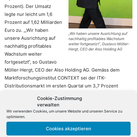
Prozent). Der Umsatz
legte nur leicht um 1,6
Prozent auf 1,62 Milliarden
Euro zu. ,„Wir haben
„Wir haben unsere Ausrichtung auf
unsere Ausrichtung auf
nachhaltig profitables Wachstum
weiter fortgesetzt“, Gustavo Möller-
nachhaltig profitables
Hergt, CEO der Also Holding AG
Wachstum weiter
fortgesetzt“, so Gustavo
Möller-Hergt, CEO der Also Holding AG. Gemäss dem
Marktforschungsinstitut CONTEXT sei der ITK-
Distributionsmarkt im ersten Quartal um 3,7 Prozent
gegenüber dem Vorjahr in den für Also relevanten
Cookie-Zustimmung
Regionen gestiegen. Der Grossist hätte in den ersten drei
verwalten
Monaten auf unprofitable Transaktionen verzichtet.
Wir verwenden Cookies, um unsere Website und unseren Service zu
optimieren.
Im Marktsegment Zentraleuropa stiegen die Erlöse
Cookies akzeptieren
gegenüber dem Vorjahr um 1,7 Prozent auf 1,27 Milliarden