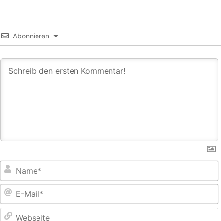
Abonnieren
E
M