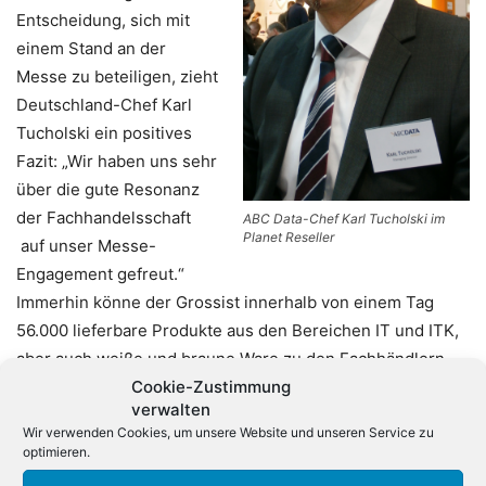
Entscheidung, sich mit
einem Stand an der
Messe zu beteiligen, zieht
Deutschland-Chef Karl
Tucholski ein positives
Fazit: „Wir haben uns sehr
über die gute Resonanz
der Fachhandelsschaft
ABC Data-Chef Karl Tucholski im
Planet Reseller
auf unser Messe-
Engagement gefreut.“
Immerhin könne der Grossist innerhalb von einem Tag
56.000 lieferbare Produkte aus den Bereichen IT und ITK,
aber auch weiße und braune Ware zu den Fachhändlern
Cookie-Zustimmung
bringen. „Unsere Leistungen orientieren sich an den
verwalten
speziellen Anforderungen des Mittelstandes und des
Wir verwenden Cookies, um unsere Website und unseren Service zu
Fachhandels, der ihn betreut. Managed Print Services
optimieren.
(MPS) werden hier für uns ein wichtiges Thema sein und