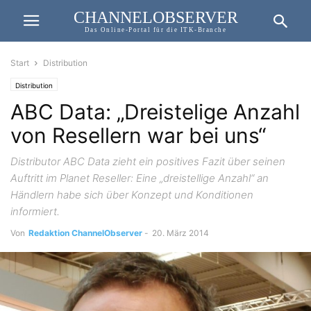
CHANNELOBSERVER
Das Online-Portal für die ITK-Branche
Start
Distribution
Distribution
ABC Data: „Dreistelige Anzahl
von Resellern war bei uns“
Distributor ABC Data zieht ein positives Fazit über seinen
Auftritt im Planet Reseller: Eine „dreistellige Anzahl“ an
Händlern habe sich über Konzept und Konditionen
informiert.
Von
Redaktion ChannelObserver
-
20. März 2014