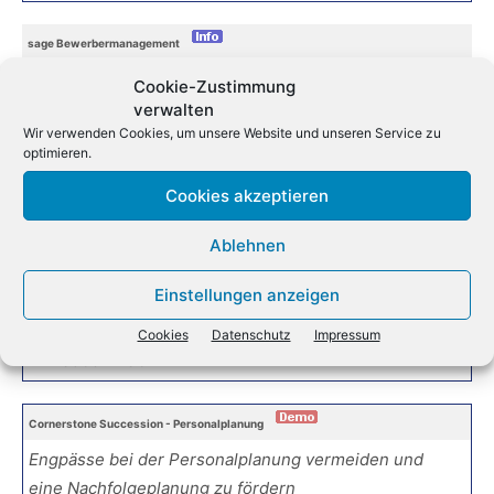
sage Bewerbermanagement
von der Ausschreibung über
Cookie-Zustimmung
Vorstellungsgespräche bis hin zur Einstellung
verwalten
Wir verwenden Cookies, um unsere Website und unseren Service zu
eines Bewerbers
optimieren.
Cookies akzeptieren
Sage HR
Sage Business Cloud People ist die weltweit
Ablehnen
führende HR- und People-Lösung
Einstellungen anzeigen
Hersteller:
Sage GmbH
Herr Pawel Klaus
+49
Cookies
Datenschutz
Impressum
771 89652 4362
Cornerstone Succession - Personalplanung
Engpässe bei der Personalplanung vermeiden und
eine Nachfolgeplanung zu fördern