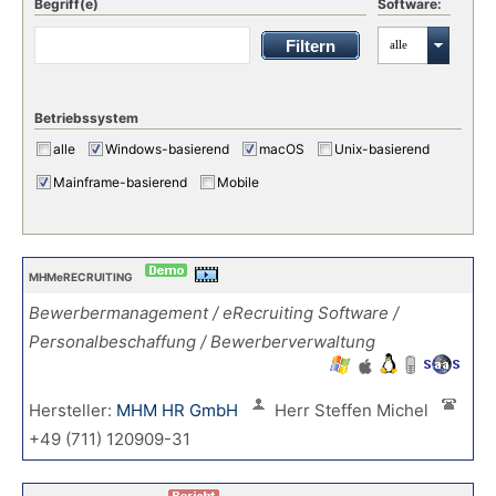
Begriff(e)
Software:
alle
Betriebssystem
alle
Windows-basierend
macOS
Unix-basierend
Mainframe-basierend
Mobile
MHMeRECRUITING
Bewerbermanagement / eRecruiting Software /
Personalbeschaffung / Bewerberverwaltung
Hersteller:
MHM HR GmbH
Herr Steffen Michel
+49 (711) 120909-31