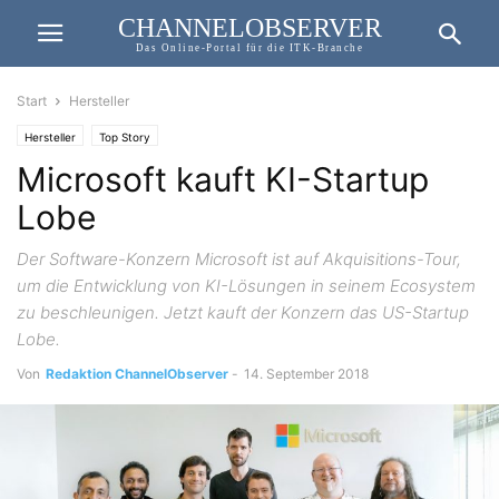
CHANNELOBSERVER
Das Online-Portal für die ITK-Branche
Start
Hersteller
Hersteller
Top Story
Microsoft kauft KI-Startup
Lobe
Der Software-Konzern Microsoft ist auf Akquisitions-Tour,
um die Entwicklung von KI-Lösungen in seinem Ecosystem
zu beschleunigen. Jetzt kauft der Konzern das US-Startup
Lobe.
Von
Redaktion ChannelObserver
-
14. September 2018