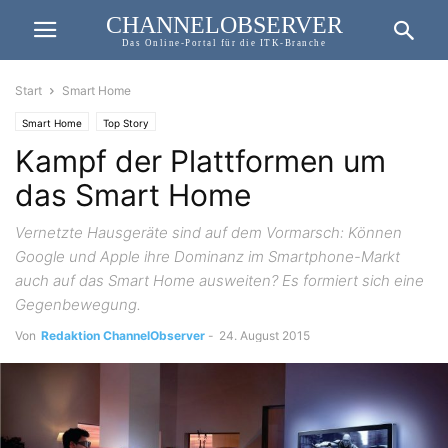
CHANNELOBSERVER
Das Online-Portal für die ITK-Branche
Start
Smart Home
Smart Home
Top Story
Kampf der Plattformen um
das Smart Home
Vernetzte Hausgeräte sind auf dem Vormarsch: Können
Google und Apple ihre Dominanz im Smartphone-Markt
auch auf das Smart Home ausweiten? Es formiert sich eine
Gegenbewegung.
Von
Redaktion ChannelObserver
-
24. August 2015