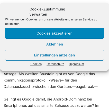
Lampen oder Sensoren für Fenster und Türen. Zugleich
Cookie-Zustimmung
stelle Apple hohe Anforderungen an die Hardware, unter
verwalten
anderem was die abgesicherte Datenübermittlung betrifft,
Wir verwenden Cookies, um unsere Website und unseren Service zu
sagt ein Brancheninsider. Das schränke den Kreis der
optimieren.
beteiligten Firmen ein, weil nicht alle entsprechende
Cookies akzeptieren
Kosten zu tragen bereit seien. Google geht noch einen
Schritt weiter. Der Internet-Konzern stellte Ende Mai ein
Ablehnen
eigenes Betriebssystem für vernetzte Haustechnik vor.
«Brillo» ist eine verschlankte Version von Android, die
Einstellungen anzeigen
auch auf schlichter Technik laufen soll. «Brillo weitet die
Cookies
Datenschutz
Impressum
Android-Plattform auf alle vernetzten Geräte aus», ist die
Ansage. Als zweiten Baustein gibt es von Google das
Kommunikationsprotokoll «Weave» für den
Datenaustausch zwischen den Geräten.—pagebreak—
Gelingt es Google damit, die Android-Dominanz bei
Smartphones auf das smarte Zuhause auszuweiten? Im